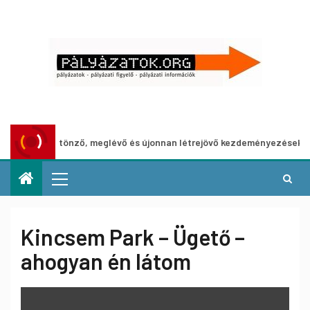
sét ösztönző, meglévő és újonnan létrejövő kezdeményezések támoga
Kincsem Park – Ügető –
ahogyan én látom