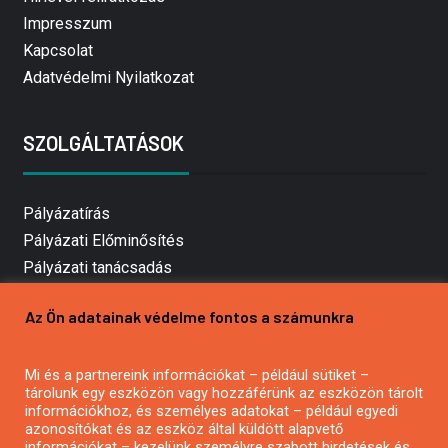
Impresszum
Kapcsolat
Adatvédelmi Nyilatkozat
SZOLGÁLTATÁSOK
Pályázatírás
Pályázati Előminősítés
Pályázati tanácsadás
Pályázatírás vállalkozásoknak
Az Ön adatainak védelme fontos a számunkra
Mezőgazdasági pályázatírás
Pályázatírás magánszemélyeknek
Mi és a partnereink információkat – például sütiket –
Pályázatírás civil szervezeteknek
tárolunk egy eszközön vagy hozzáférünk az eszközön tárolt
Pályázatírás önkormányzatoknak
információkhoz, és személyes adatokat – például egyedi
azonosítókat és az eszköz által küldött alapvető
Pályázatfigyelés
információkat – kezelünk személyre szabott hirdetések és