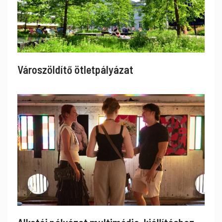
Városzöldítő ötletpályázat