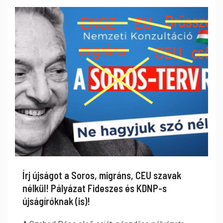
Írj újságot a Soros, migráns, CEU szavak
nélkül! Pályázat Fideszes és KDNP-s
újságíróknak (is)!