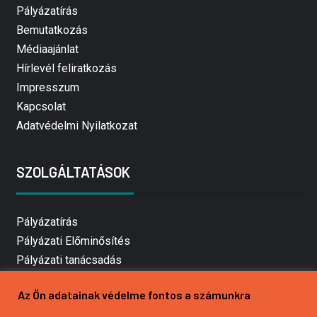
Pályázatírás
Bemutatkozás
Médiaajánlat
Hírlevél feliratkozás
Impresszum
Kapcsolat
Adatvédelmi Nyilatkozat
SZOLGÁLTATÁSOK
Pályázatírás
Pályázati Előminősítés
Pályázati tanácsadás
Pályázatírás vállalkozásoknak
Az Ön adatainak védelme fontos a számunkra
Mezőgazdasági pályázatírás