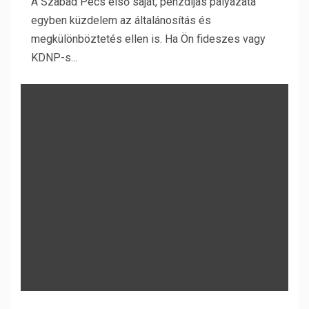
A Szabad Pécs első saját, pénzdíjas pályázata
egyben küzdelem az általánosítás és
megkülönböztetés ellen is. Ha Ön fideszes vagy
KDNP-s...