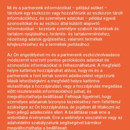
Pályázatírás magánszemélyeknek
Mi és a partnereink információkat – például sütiket –
Pályázatírás civil szervezeteknek
tárolunk egy eszközön vagy hozzáférünk az eszközön tárolt
Pályázatírás önkormányzatoknak
információkhoz, és személyes adatokat – például egyedi
azonosítókat és az eszköz által küldött alapvető
Pályázatfigyelés
információkat – kezelünk személyre szabott hirdetések és
Specifikus pályázatfigyelés vagy hírlevél
tartalom nyújtásához, hirdetés- és tartalomméréshez,
nézettségi adatok gyűjtéséhez, valamint termékek
kifejlesztéséhez és a termékek javításához.
PÁLYÁZATFIGYELŐ
Az Ön engedélyével mi és a partnereink eszközleolvasásos
módszerrel szerzett pontos geolokációs adatokat és
azonosítási információkat is felhasználhatunk. A megfelelő
helyre kattintva hozzájárulhat ahhoz, hogy mi és a
Pályázatok magánszemélyeknek
partnereink a fent leírtak szerint adatkezelést végezzünk.
Pályázatok civil szervezeteknek
Másik lehetőségként a megfelelő helyre kattintva
elutasíthatja a hozzájárulást, vagy a hozzájárulás megadása
Pályázatok vállalkozásoknak
előtt részletesebb információkhoz juthat, és
Önkormányzati pályázatok
megváltoztathatja beállításait. Felhívjuk figyelmét, hogy
személyes adatainak bizonyos kezeléséhez nem feltétlenül
Mezőgazdasági pályázatok
szükséges az Ön hozzájárulása, de jogában áll tiltakozni az
Falusi turizmus pályázatok
ilyen jellegű adatkezelés ellen. A beállításai csak erre a
weboldalra érvényesek. Erre a webhelyre visszatérve vagy az
Napelem pályázatok
adatvédelmi szabályzatunk segítségével bármikor
GINOP pályázatok
megváltoztathatja a beállításait..