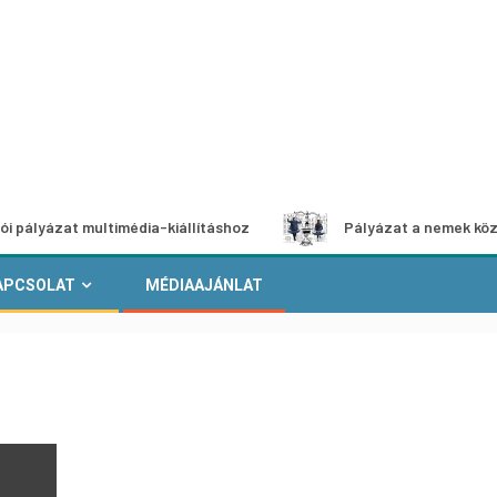
at multimédia-kiállításhoz
Pályázat a nemek közötti egye
APCSOLAT
MÉDIAAJÁNLAT