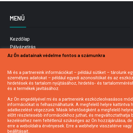
MENÜ
Kezdőlap
Pályázatírás
Az Ön adatainak védelme fontos a számunkra
Bemutatkozás
Médiaajánlat
Hírlevél feliratkozás
Mi és a partnereink információkat – például sütiket – tárolunk
személyes adatokat – például egyedi azonosítókat és az eszköz 
Impresszum
hirdetések és tartalom nyújtásához, hirdetés- és tartalommérés
Kapcsolat
és a termékek javításához.
Adatvédelmi Nyilatkozat
Az Ön engedélyével mi és a partnereink eszközleolvasásos móds
információkat is felhasználhatunk. A megfelelő helyre kattintva h
adatkezelést végezzünk. Másik lehetőségként a megfelelő helyre 
előtt részletesebb információkhoz juthat, és megváltoztathatja b
kezeléséhez nem feltétlenül szükséges az Ön hozzájárulása, de jog
erre a weboldalra érvényesek. Erre a webhelyre visszatérve vag
beállításait..