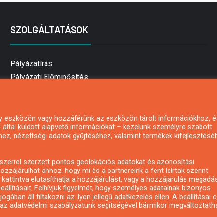
SZOLGÁLTATÁSOK
Pályázatírás
Pályázati Előminősítés
Pályázati tanácsadás
Pályázatírás vállalkozásoknak
Mezőgazdasági pályázatírás
 egy eszközön vagy hozzáférünk az eszközön tárolt információkhoz, é
által küldött alapvető információkat – kezelünk személyre szabott
Pályázatírás magánszemélyeknek
hez, nézettségi adatok gyűjtéséhez, valamint termékek kifejlesztésé
Pályázatírás civil szervezeteknek
Pályázatírás önkormányzatoknak
zerrel szerzett pontos geolokációs adatokat és azonosítási
Pályázatfigyelés
ozzájárulhat ahhoz, hogy mi és a partnereink a fent leírtak szerint
kattintva elutasíthatja a hozzájárulást, vagy a hozzájárulás megadá
Specifikus pályázatfigyelés vagy hírlevél
eállításait. Felhívjuk figyelmét, hogy személyes adatainak bizonyos
ában áll tiltakozni az ilyen jellegű adatkezelés ellen. A beállításai 
y az adatvédelmi szabályzatunk segítségével bármikor megváltoztatha
Copyright © All rights reserved.