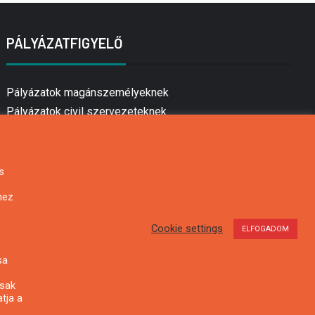
PÁLYÁZATFIGYELŐ
Pályázatok magánszemélyeknek
Pályázatok civil szervezeteknek
Pályázatok vállalkozásoknak
Önkormányzati pályázatok
Mezőgazdasági pályázatok
s
Falusi turizmus pályázatok
hez
Napelem pályázatok
GINOP pályázatok
Cookie settings
ELFOGADOM
sa
csak
tja a