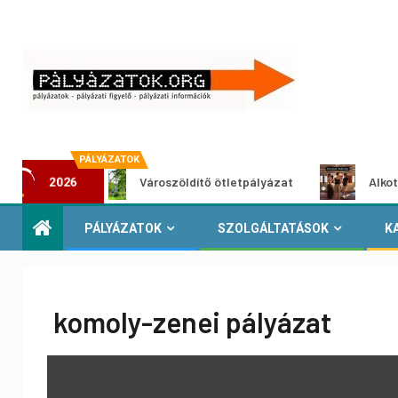
PÁLYÁZATOK
at
Városzöldítő ötletpályázat
Alkotói pályáz
2026
PÁLYÁZATOK
SZOLGÁLTATÁSOK
K
komoly-zenei pályázat