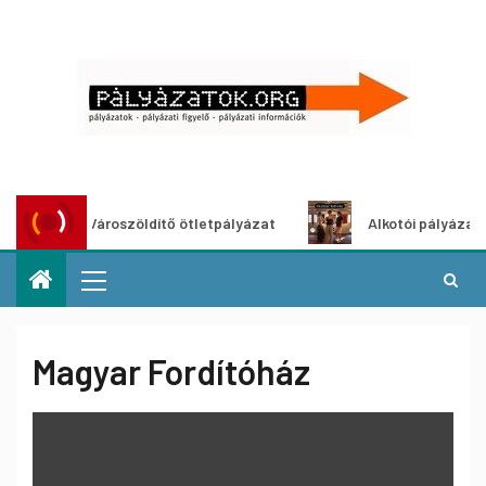
Városzöldítő ötletpályázat
Alkotói pályázat multi
Magyar Fordítóház