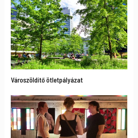
Városzöldítő ötletpályázat