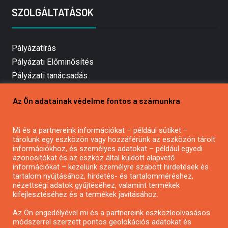
SZOLGÁLTATÁSOK
Pályázatírás
Pályázati Előminősítés
Pályázati tanácsadás
Pályázatírás vállalkozásoknak
Az Ön adatainak védelme fontos a számunkra
Mezőgazdasági pályázatírás
Pályázatírás magánszemélyeknek
Mi és a partnereink információkat – például sütiket –
Pályázatírás civil szervezeteknek
tárolunk egy eszközön vagy hozzáférünk az eszközön tárolt
Pályázatírás önkormányzatoknak
információkhoz, és személyes adatokat – például egyedi
azonosítókat és az eszköz által küldött alapvető
Pályázatfigyelés
információkat – kezelünk személyre szabott hirdetések és
Specifikus pályázatfigyelés vagy hírlevél
tartalom nyújtásához, hirdetés- és tartalomméréshez,
nézettségi adatok gyűjtéséhez, valamint termékek
kifejlesztéséhez és a termékek javításához.
PÁLYÁZATFIGYELŐ
Az Ön engedélyével mi és a partnereink eszközleolvasásos
módszerrel szerzett pontos geolokációs adatokat és