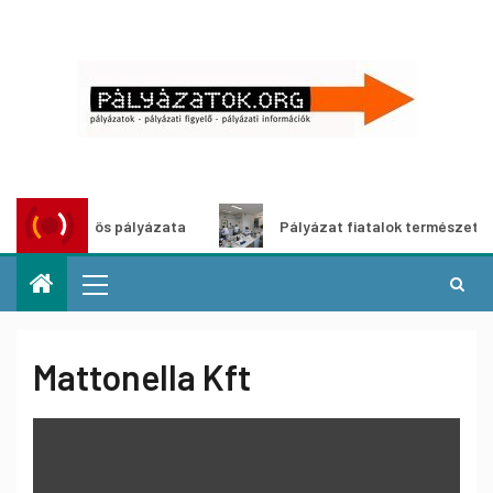
ület közös pályázata
Pályázat fiatalok természettudomán
Mattonella Kft