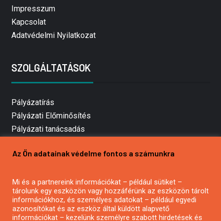
Impresszum
Kapcsolat
Adatvédelmi Nyilatkozat
SZOLGÁLTATÁSOK
Pályázatírás
Pályázati Előminősítés
Pályázati tanácsadás
Pályázatírás vállalkozásoknak
Az Ön adatainak védelme fontos a számunkra
Mezőgazdasági pályázatírás
Pályázatírás magánszemélyeknek
Mi és a partnereink információkat – például sütiket –
Pályázatírás civil szervezeteknek
tárolunk egy eszközön vagy hozzáférünk az eszközön tárolt
Pályázatírás önkormányzatoknak
információkhoz, és személyes adatokat – például egyedi
azonosítókat és az eszköz által küldött alapvető
Pályázatfigyelés
információkat – kezelünk személyre szabott hirdetések és