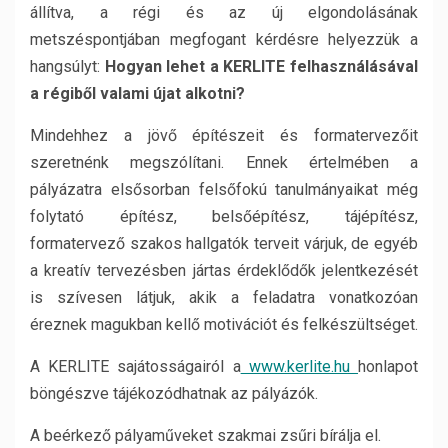
állítva, a régi és az új elgondolásának
metszéspontjában megfogant kérdésre helyezzük a
hangsúlyt:
Hogyan lehet a KERLITE felhasználásával
a régiből valami újat alkotni?
Mindehhez a jövő építészeit és formatervezőit
szeretnénk megszólítani. Ennek értelmében a
pályázatra elsősorban felsőfokú tanulmányaikat még
folytató építész, belsőépítész, tájépítész,
formatervező szakos hallgatók terveit várjuk, de egyéb
a kreatív tervezésben jártas érdeklődők jelentkezését
is szívesen látjuk, akik a feladatra vonatkozóan
éreznek magukban kellő motivációt és felkészültséget.
A KERLITE sajátosságairól a
www.kerlite.hu
honlapot
böngészve tájékozódhatnak az pályázók.
A beérkező pályaműveket szakmai zsűri bírálja el.