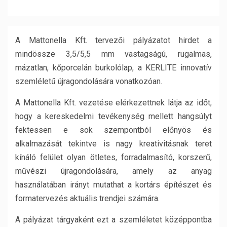
A Mattonella Kft. tervezői pályázatot hirdet a
mindössze 3,5/5,5 mm vastagságú, rugalmas,
mázatlan, kőporcelán burkolólap, a KERLITE innovatív
szemléletű újragondolására vonatkozóan.
A Mattonella Kft. vezetése elérkezettnek látja az időt,
hogy a kereskedelmi tevékenység mellett hangsúlyt
fektessen e sok szempontból előnyös és
alkalmazását tekintve is nagy kreativitásnak teret
kínáló felület olyan ötletes, forradalmasító, korszerű,
művészi újragondolására, amely az anyag
használatában irányt mutathat a kortárs építészet és
formatervezés aktuális trendjei számára.
A pályázat tárgyaként ezt a szemléletet középpontba