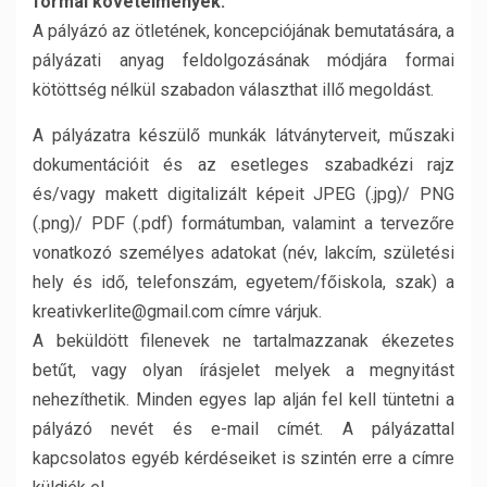
formai követelmények:
A pályázó az ötletének, koncepciójának bemutatására, a
pályázati anyag feldolgozásának módjára formai
kötöttség nélkül szabadon választhat illő megoldást.
A pályázatra készülő munkák látványterveit, műszaki
dokumentációit és az esetleges szabadkézi rajz
és/vagy makett digitalizált képeit JPEG (.jpg)/ PNG
(.png)/ PDF (.pdf) formátumban, valamint a tervezőre
vonatkozó személyes adatokat (név, lakcím, születési
hely és idő, telefonszám, egyetem/főiskola, szak) a
kreativkerlite@gmail.com címre várjuk.
A beküldött filenevek ne tartalmazzanak ékezetes
betűt, vagy olyan írásjelet melyek a megnyitást
nehezíthetik. Minden egyes lap alján fel kell tüntetni a
pályázó nevét és e-mail címét. A pályázattal
kapcsolatos egyéb kérdéseiket is szintén erre a címre