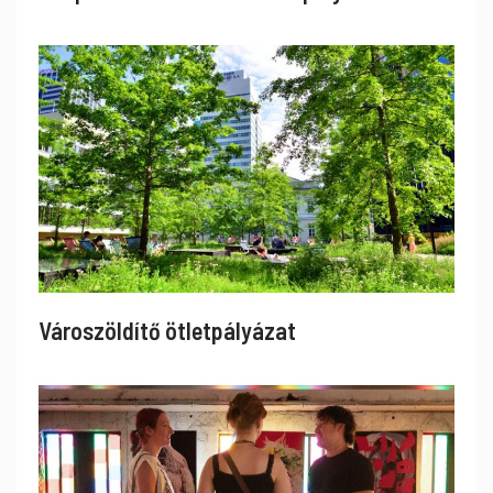
Városzöldítő ötletpályázat