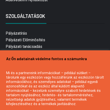
SZOLGÁLTATÁSOK
Pályázatírás
Pályázati Előminősítés
Pályázati tanácsadás
Pályázatírás vállalkozásoknak
Az Ön adatainak védelme fontos a számunkra
Mezőgazdasági pályázatírás
Pályázatírás magánszemélyeknek
Mi és a partnereink információkat – például sütiket –
Pályázatírás civil szervezeteknek
tárolunk egy eszközön vagy hozzáférünk az eszközön tárolt
Pályázatírás önkormányzatoknak
információkhoz, és személyes adatokat – például egyedi
azonosítókat és az eszköz által küldött alapvető
Pályázatfigyelés
információkat – kezelünk személyre szabott hirdetések és
Specifikus pályázatfigyelés vagy hírlevél
tartalom nyújtásához, hirdetés- és tartalomméréshez,
nézettségi adatok gyűjtéséhez, valamint termékek
kifejlesztéséhez és a termékek javításához.
PÁLYÁZATFIGYELŐ