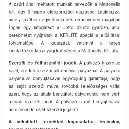
A zsűri által méltatott munkák tervezőit a Mattonella
Kft. egy 3 napos olaszországi utazással jutalmazza,
amely jövőbeni együttműködés reményében magában
foglal egy látogatást a Cotto d’Este gyárban, ahol
betekintést nyújtanak a KERLITE speciális előállítási
folyamatába. A kiutazást, valamint a teljes
kinntartózkodás anyagi költségeit a Mattonella Kft. állja.
Szerzői és felhasználói jogok
: A pályázó kizárólag
saját, eredeti szerzői alkotásával pályázhat. A pályázó
pályaműve benyújtásával egyidejűleg garantálja, hogy
az saját szerzői műve, továbbá felelősséget vállal
azért, hogy az általa benyújtott pályamunka nem sérti
mások szerzői jogát. A pályázó a mű benyújtásával
nem mond le saját szerzői jogairól.
A beküldött tervekkel kapcsolatos technikai,