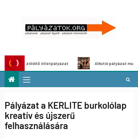
Városzöldítő ötletpályázat
Alkotói pályázat multimédia-ki
Pályázat a KERLITE burkolólap
kreatív és újszerű
felhasználására