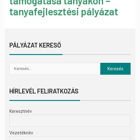
támogatása tanyákon –
tanyafejlesztési pályázat
PÁLYÁZAT KERESŐ
HÍRLEVÉL FELIRATKOZÁS
Keresztnév
Vezetéknév