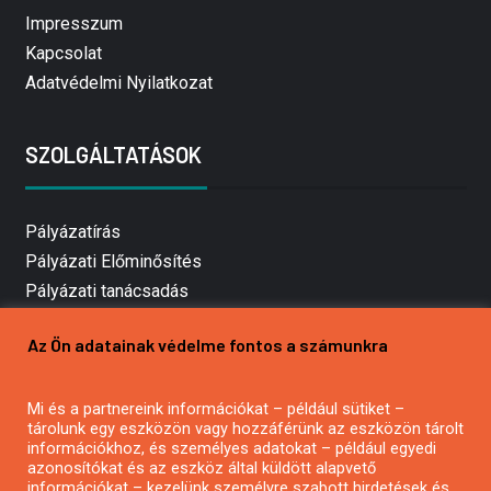
Impresszum
Kapcsolat
Adatvédelmi Nyilatkozat
SZOLGÁLTATÁSOK
Pályázatírás
Pályázati Előminősítés
Pályázati tanácsadás
Pályázatírás vállalkozásoknak
Az Ön adatainak védelme fontos a számunkra
Mezőgazdasági pályázatírás
Pályázatírás magánszemélyeknek
Mi és a partnereink információkat – például sütiket –
Pályázatírás civil szervezeteknek
tárolunk egy eszközön vagy hozzáférünk az eszközön tárolt
Pályázatírás önkormányzatoknak
információkhoz, és személyes adatokat – például egyedi
azonosítókat és az eszköz által küldött alapvető
Pályázatfigyelés
információkat – kezelünk személyre szabott hirdetések és