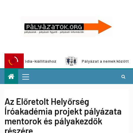
timédia-kiállításhoz
Pályázat a nemek közötti egyenlősé
Az Előretolt Helyőrség
Íróakadémia projekt pályázata
mentorok és pályakezdők
részére