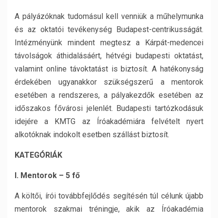
A pályázóknak tudomásul kell venniük a műhelymunka
és az oktatói tevékenység Budapest-centrikusságát.
Intézményünk mindent megtesz a Kárpát-medencei
távolságok áthidalásáért, hétvégi budapesti oktatást,
valamint online távoktatást is biztosít. A hatékonyság
érdekében ugyanakkor szükségszerű a mentorok
esetében a rendszeres, a pályakezdők esetében az
időszakos fővárosi jelenlét. Budapesti tartózkodásuk
idejére a KMTG az Íróakadémiára felvételt nyert
alkotóknak indokolt esetben szállást biztosít.
KATEGÓRIÁK
I. Mentorok – 5 fő
A költői, írói továbbfejlődés segítésén túl célunk újabb
mentorok szakmai tréningje, akik az Íróakadémia