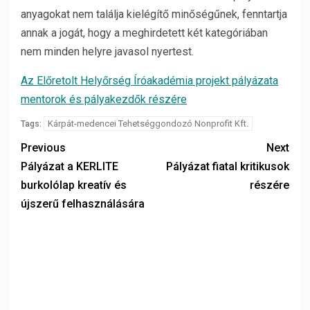
anyagokat nem találja kielégítő minőségűnek, fenntartja
annak a jogát, hogy a meghirdetett két kategóriában
nem minden helyre javasol nyertest.
Az Előretolt Helyőrség Íróakadémia projekt pályázata
mentorok és pályakezdők részére
Kárpát-medencei Tehetséggondozó Nonprofit Kft.
Tags:
Previous
Next
Pályázat a KERLITE
Pályázat fiatal kritikusok
burkolólap kreatív és
részére
újszerű felhasználására