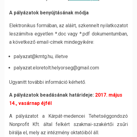
A pályázatok benyújtásának módja
Elektronikus formában, az aláírt, szkennelt nyilatkozatot
leszámítva egyetlen *.doc vagy *.pdf dokumentumban,
a következő email-címek mindegyikére:
palyazat@kmtg.hu, illetve
palyazat.eloretolt.helyorseg@gmail.com
Ugyanitt további információ kérhető.
A pályázatok beadásának határideje:
2017. május
14., vasárnap éjfél
A pályázatot a Kárpát-medencei Tehetséggondozó
Nonprofit Kft. által felkért szakmai-szakértői zsűri
bírálja el, mely az intézmény oktatóiból áll.