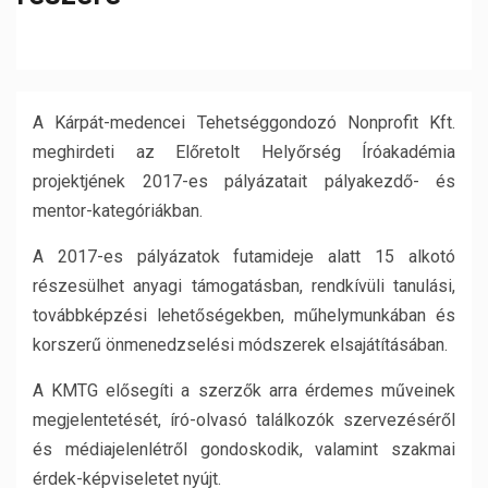
A Kárpát-medencei Tehetséggondozó Nonprofit Kft.
meghirdeti az Előretolt Helyőrség Íróakadémia
projektjének 2017-es pályázatait pályakezdő- és
mentor-kategóriákban.
A 2017-es pályázatok futamideje alatt 15 alkotó
részesülhet anyagi támogatásban, rendkívüli tanulási,
továbbképzési lehetőségekben, műhelymunkában és
korszerű önmenedzselési módszerek elsajátításában.
A KMTG elősegíti a szerzők arra érdemes műveinek
megjelentetését, író-olvasó találkozók szervezéséről
és médiajelenlétről gondoskodik, valamint szakmai
érdek-képviseletet nyújt.