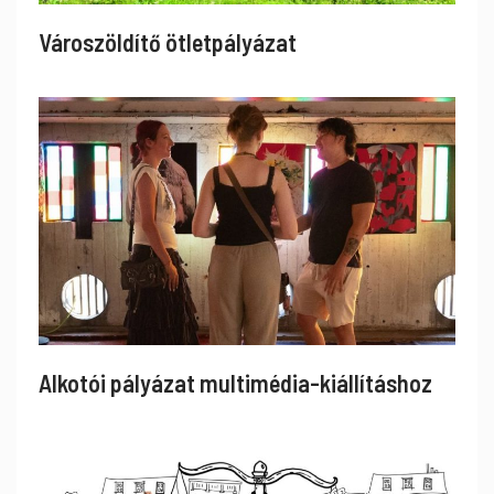
Városzöldítő ötletpályázat
Alkotói pályázat multimédia-kiállításhoz