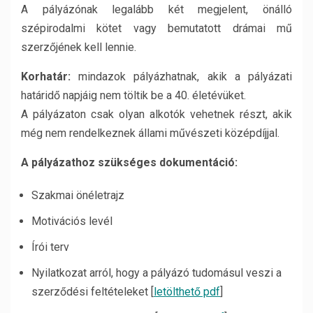
A pályázónak legalább két megjelent, önálló
szépirodalmi kötet vagy bemutatott drámai mű
szerzőjének kell lennie.
Korhatár:
mindazok pályázhatnak, akik a pályázati
határidő napjáig nem töltik be a 40. életévüket.
A pályázaton csak olyan alkotók vehetnek részt, akik
még nem rendelkeznek állami művészeti középdíjjal.
A pályázathoz szükséges dokumentáció:
Szakmai önéletrajz
Motivációs levél
Írói terv
Nyilatkozat arról, hogy a pályázó tudomásul veszi a
szerződési feltételeket [
letölthető pdf
]