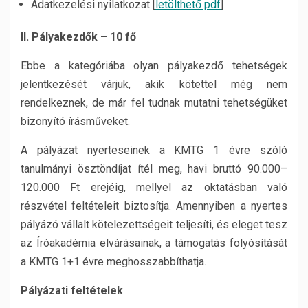
Adatkezelési nyilatkozat [
letölthető pdf
]
II. Pályakezdők – 10 fő
Ebbe a kategóriába olyan pályakezdő tehetségek
jelentkezését várjuk, akik kötettel még nem
rendelkeznek, de már fel tudnak mutatni tehetségüket
bizonyító írásműveket.
A pályázat nyerteseinek a KMTG 1 évre szóló
tanulmányi ösztöndíjat ítél meg, havi bruttó 90.000–
120.000 Ft erejéig, mellyel az oktatásban való
részvétel feltételeit biztosítja. Amennyiben a nyertes
pályázó vállalt kötelezettségeit teljesíti, és eleget tesz
az Íróakadémia elvárásainak, a támogatás folyósítását
a KMTG 1+1 évre meghosszabbíthatja.
Pályázati feltételek