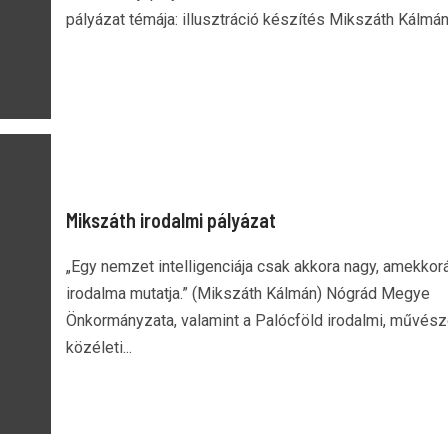
pályázat témája: illusztráció készítés Mikszáth Kálmán.
Mikszáth irodalmi pályázat
„Egy nemzet intelligenciája csak akkora nagy, amekkor
irodalma mutatja.” (Mikszáth Kálmán) Nógrád Megye
Önkormányzata, valamint a Palócföld irodalmi, művésze
közéleti...