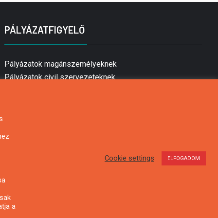
PÁLYÁZATFIGYELŐ
Pályázatok magánszemélyeknek
Pályázatok civil szervezeteknek
Pályázatok vállalkozásoknak
Önkormányzati pályázatok
Mezőgazdasági pályázatok
s
Falusi turizmus pályázatok
hez
Napelem pályázatok
GINOP pályázatok
Cookie settings
ELFOGADOM
sa
csak
tja a