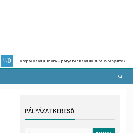
Európai Helyi Kultúra – pályázat helyi kulturális projektek fejlesztésére
PÁLYÁZAT KERESŐ