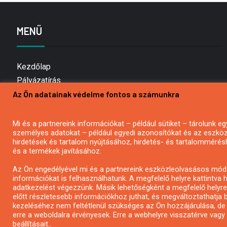
MENÜ
Kezdőlap
Pályázatírás
Az Ön adatainak védelme fontos a számunkra
Bemutatkozás
Médiaajánlat
Hírlevél feliratkozás
Mi és a partnereink információkat – például sütiket – tárolunk
személyes adatokat – például egyedi azonosítókat és az eszköz 
Impresszum
hirdetések és tartalom nyújtásához, hirdetés- és tartalommérés
Kapcsolat
és a termékek javításához.
Adatvédelmi Nyilatkozat
Az Ön engedélyével mi és a partnereink eszközleolvasásos móds
információkat is felhasználhatunk. A megfelelő helyre kattintva h
adatkezelést végezzünk. Másik lehetőségként a megfelelő helyre 
előtt részletesebb információkhoz juthat, és megváltoztathatja b
kezeléséhez nem feltétlenül szükséges az Ön hozzájárulása, de jog
erre a weboldalra érvényesek. Erre a webhelyre visszatérve vag
beállításait..