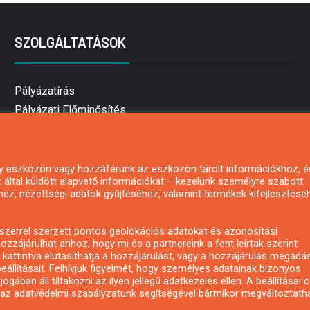
SZOLGÁLTATÁSOK
Pályázatírás
Pályázati Előminősítés
Pályázati tanácsadás
Pályázatírás vállalkozásoknak
Mezőgazdasági pályázatírás
 egy eszközön vagy hozzáférünk az eszközön tárolt információkhoz, é
által küldött alapvető információkat – kezelünk személyre szabott
Pályázatírás magánszemélyeknek
hez, nézettségi adatok gyűjtéséhez, valamint termékek kifejlesztésé
Pályázatírás civil szervezeteknek
Pályázatírás önkormányzatoknak
zerrel szerzett pontos geolokációs adatokat és azonosítási
Pályázatfigyelés
ozzájárulhat ahhoz, hogy mi és a partnereink a fent leírtak szerint
kattintva elutasíthatja a hozzájárulást, vagy a hozzájárulás megadá
Specifikus pályázatfigyelés vagy hírlevél
eállításait. Felhívjuk figyelmét, hogy személyes adatainak bizonyos
ában áll tiltakozni az ilyen jellegű adatkezelés ellen. A beállításai 
y az adatvédelmi szabályzatunk segítségével bármikor megváltoztatha
Copyright © All rights reserved.