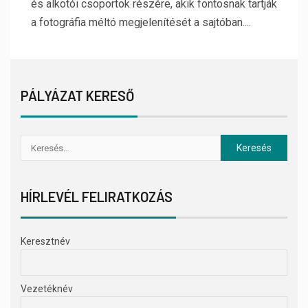
és alkotói csoportok részére, akik fontosnak tartják
a fotográfia méltó megjelenítését a sajtóban....
PÁLYÁZAT KERESŐ
HÍRLEVÉL FELIRATKOZÁS
Keresztnév
Vezetéknév