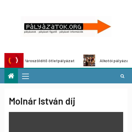
Városzöldítő ötletpályázat
Alkotói pályázat multim
Molnár István díj