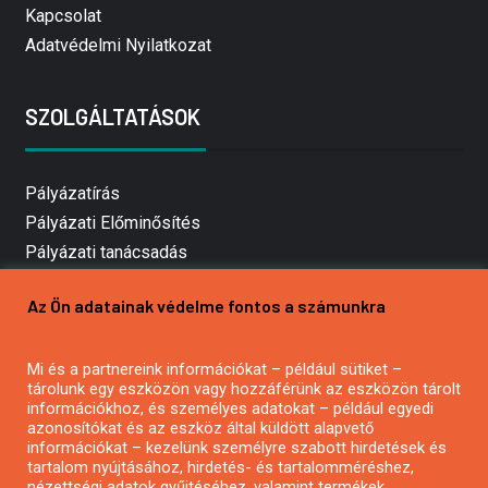
Kapcsolat
Adatvédelmi Nyilatkozat
SZOLGÁLTATÁSOK
Pályázatírás
Pályázati Előminősítés
Pályázati tanácsadás
Pályázatírás vállalkozásoknak
Az Ön adatainak védelme fontos a számunkra
Mezőgazdasági pályázatírás
Pályázatírás magánszemélyeknek
Mi és a partnereink információkat – például sütiket –
Pályázatírás civil szervezeteknek
tárolunk egy eszközön vagy hozzáférünk az eszközön tárolt
Pályázatírás önkormányzatoknak
információkhoz, és személyes adatokat – például egyedi
azonosítókat és az eszköz által küldött alapvető
Pályázatfigyelés
információkat – kezelünk személyre szabott hirdetések és
Specifikus pályázatfigyelés vagy hírlevél
tartalom nyújtásához, hirdetés- és tartalomméréshez,
nézettségi adatok gyűjtéséhez, valamint termékek