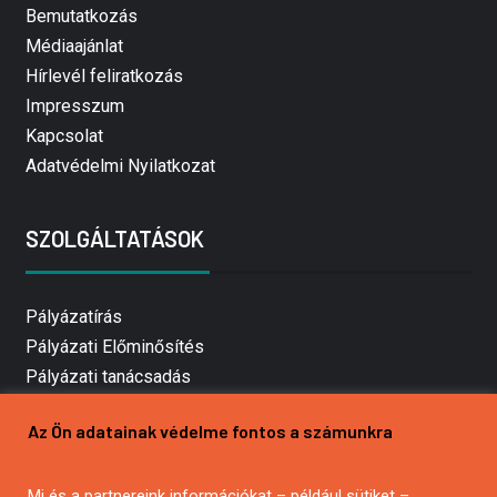
Bemutatkozás
Médiaajánlat
Hírlevél feliratkozás
Impresszum
Kapcsolat
Adatvédelmi Nyilatkozat
SZOLGÁLTATÁSOK
Pályázatírás
Pályázati Előminősítés
Pályázati tanácsadás
Pályázatírás vállalkozásoknak
Az Ön adatainak védelme fontos a számunkra
Mezőgazdasági pályázatírás
Pályázatírás magánszemélyeknek
Mi és a partnereink információkat – például sütiket –
Pályázatírás civil szervezeteknek