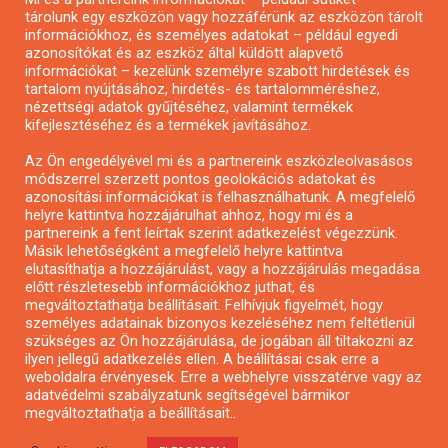
tárolunk egy eszközön vagy hozzáférünk az eszközön tárolt
Pályázatírás önkormányzatoknak
információkhoz, és személyes adatokat – például egyedi
azonosítókat és az eszköz által küldött alapvető
Pályázatfigyelés
információkat – kezelünk személyre szabott hirdetések és
Specifikus pályázatfigyelés vagy hírlevél
tartalom nyújtásához, hirdetés- és tartalomméréshez,
nézettségi adatok gyűjtéséhez, valamint termékek
kifejlesztéséhez és a termékek javításához.
PÁLYÁZATFIGYELŐ
Az Ön engedélyével mi és a partnereink eszközleolvasásos
módszerrel szerzett pontos geolokációs adatokat és
azonosítási információkat is felhasználhatunk. A megfelelő
helyre kattintva hozzájárulhat ahhoz, hogy mi és a
Pályázatok magánszemélyeknek
partnereink a fent leírtak szerint adatkezelést végezzünk.
Pályázatok civil szervezeteknek
Másik lehetőségként a megfelelő helyre kattintva
elutasíthatja a hozzájárulást, vagy a hozzájárulás megadása
Pályázatok vállalkozásoknak
előtt részletesebb információkhoz juthat, és
Önkormányzati pályázatok
megváltoztathatja beállításait. Felhívjuk figyelmét, hogy
személyes adatainak bizonyos kezeléséhez nem feltétlenül
Mezőgazdasági pályázatok
szükséges az Ön hozzájárulása, de jogában áll tiltakozni az
Falusi turizmus pályázatok
ilyen jellegű adatkezelés ellen. A beállításai csak erre a
weboldalra érvényesek. Erre a webhelyre visszatérve vagy az
Napelem pályázatok
adatvédelmi szabályzatunk segítségével bármikor
GINOP pályázatok
megváltoztathatja a beállításait..