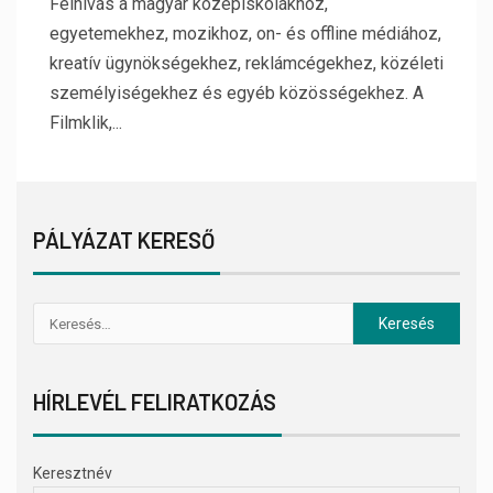
Felhívás a magyar középiskolákhoz,
egyetemekhez, mozikhoz, on- és offline médiához,
kreatív ügynökségekhez, reklámcégekhez, közéleti
személyiségekhez és egyéb közösségekhez. A
Filmklik,...
PÁLYÁZAT KERESŐ
HÍRLEVÉL FELIRATKOZÁS
Keresztnév