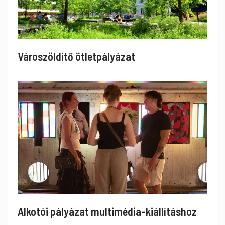
Városzöldítő ötletpályázat
Alkotói pályázat multimédia-kiállításhoz