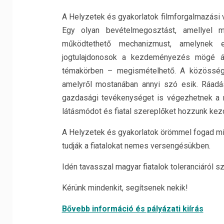
A Helyzetek és gyakorlatok filmforgalmazási ve
Egy olyan bevételmegosztást, amellyel min
működtethető mechanizmust, amelynek e
jogtulajdonosok a kezdeményezés mögé áll
témakörben – megismételhető. A közösségi 
amelyről mostanában annyi szó esik. Ráadásu
gazdasági tevékenységet is végezhetnek a 
látásmódot és fiatal szereplőket hozzunk ke
A Helyzetek és gyakorlatok örömmel fogad mind
tudják a fiatalokat nemes versengésükben.
Idén tavasszal magyar fiatalok toleranciáról s
Kérünk mindenkit, segítsenek nekik!
Bővebb információ és pályázati kiírás