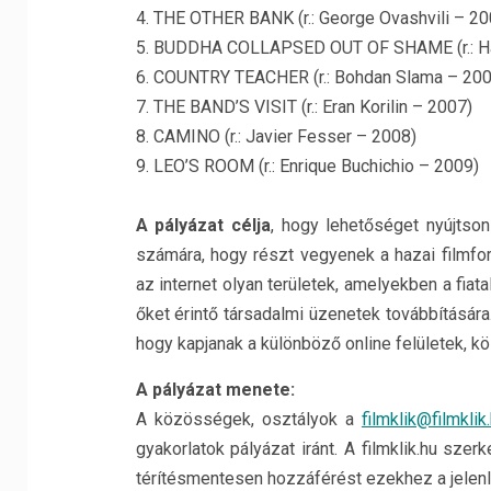
4. THE OTHER BANK (r.: George Ovashvili – 20
5. BUDDHA COLLAPSED OUT OF SHAME (r.: H
6. COUNTRY TEACHER (r.: Bohdan Slama – 200
7. THE BAND’S VISIT (r.: Eran Korilin – 2007)
8. CAMINO (r.: Javier Fesser – 2008)
9. LEO’S ROOM (r.: Enrique Buchichio – 2009)
A pályázat célja
, hogy lehetőséget nyújtson
számára, hogy részt vegyenek a hazai filmfo
az internet olyan területek, amelyekben a fi
őket érintő társadalmi üzenetek továbbításár
hogy kapjanak a különböző online felületek, k
A pályázat menete:
A közösségek, osztályok a
filmklik@filmklik
gyakorlatok pályázat iránt. A filmklik.hu sze
térítésmentesen hozzáférést ezekhez a jelenl