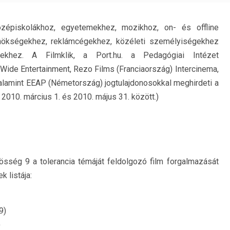
zépiskolákhoz, egyetemekhez, mozikhoz, on- és offline
nökségekhez, reklámcégekhez, közéleti személyiségekhez
khez. A Filmklik, a Port.hu. a Pedagógiai Intézet
 Wide Entertainment, Rezo Films (Franciaország) Intercinema,
valamint EEAP (Németország) jogtulajdonosokkal meghirdeti a
10. március 1. és 2010. május 31. között.)
össég 9 a tolerancia témáját feldolgozó film forgalmazását
k listája:
9)
)