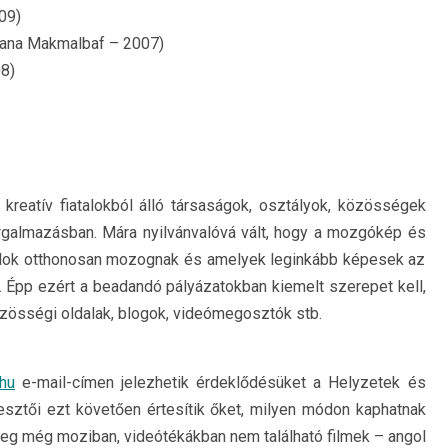
09)
ana Makmalbaf – 2007)
8)
 kreatív fiatalokból álló társaságok, osztályok, közösségek
rgalmazásban. Mára nyilvánvalóvá vált, hogy a mozgókép és
atalok otthonosan mozognak és amelyek leginkább képesek az
a. Épp ezért a beadandó pályázatokban kiemelt szerepet kell,
özösségi oldalak, blogok, videómegosztók stb.
.hu
e-mail-címen jelezhetik érdeklődésüket a Helyzetek és
rkesztői ezt követően értesítik őket, milyen módon kaphatnak
eg még moziban, videótékákban nem található filmek – angol