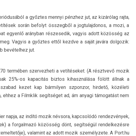
iódusából a győztes mennyi pénzhez jut, az kizárólag rajta,
títések során befolyt összegből a jogtulajdonos, a mozi, a
apat egyenlő arányban részesedik, vagyis adott közösség az
 meg. Vagyis a győztes ettől kezdve a saját javára dolgozik:
b bevételhez jut.
70 termében szervezheti a vetítéseket. (A résztvevő mozik
sak 25%-os kapacitás biztos kihasználása fölött állnak a
szabad kezet kap bármilyen szponzor, hirdető, közéleti
ehhez a Filmklik segítséget ad, ám anyagi támogatást nem
ier napja, az indító mozik névsora, kapcsolódó rendezvények,
ek) a forgalmazó közösség dönt, segítségül rendelkezésre
üzemeltetője), valamint az adott mozik személyzete. A Port.hu