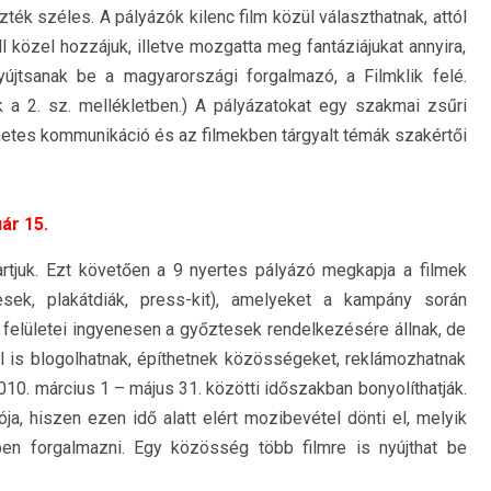
zték széles. A pályázók kilenc film közül választhatnak, attól
ll közel hozzájuk, illetve mozgatta meg fantáziájukat annyira,
újtsanak be a magyarországi forgalmazó, a Filmklik felé.
 a 2. sz. mellékletben.) A pályázatokat egy szakmai zsűri
rnetes kommunikáció és az filmekben tárgyalt témák szakértői
ár 15.
rtjuk. Ezt követően a 9 nyertes pályázó megkapja a filmek
tesek, plakátdiák, press-kit), amelyeket a kampány során
hu felületei ingyenesen a győztesek rendelkezésére állnak, de
 is blogolhatnak, építhetnek közösségeket, reklámozhatnak
10. március 1 – május 31. közötti időszakban bonyolíthatják.
ja, hiszen ezen idő alatt elért mozibevétel dönti el, melyik
bben forgalmazni. Egy közösség több filmre is nyújthat be