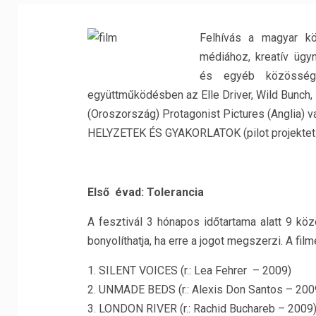
Felhívás a magyar kö
médiához, kreatív ügy
és egyéb közössége
együttműködésben az Elle Driver, Wild Bunch,
(Oroszország) Protagonist Pictures (Anglia) 
HELYZETEK ÉS GYAKORLATOK (pilot projektet 20
Első évad: Tolerancia
A fesztivál 3 hónapos időtartama alatt 9 köz
bonyolíthatja, ha erre a jogot megszerzi. A filme
1. SILENT VOICES (r.: Lea Fehrer – 2009)
2. UNMADE BEDS (r.: Alexis Don Santos – 200
3. LONDON RIVER (r.: Rachid Buchareb – 2009