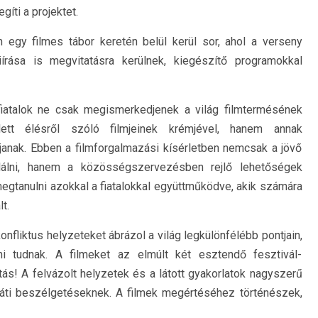
íti a projektet.
egy filmes tábor keretén belül kerül sor, ahol a verseny
rása is megvitatásra kerülnek, kiegészítő programokkal
fiatalok ne csak megismerkedjenek a világ filmtermésének
llett élésről szóló filmjeinek krémjével, hanem annak
janak. Ebben a filmforgalmazási kísérletben nemcsak a jövő
alálni, hanem a közösségszervezésben rejlő lehetőségek
egtanulni azokkal a fiatalokkal együttműködve, akik számára
t.
nfliktus helyzeteket ábrázol a világ legkülönfélébb pontjain,
i tudnak. A filmeket az elmúlt két esztendő fesztivál-
tás! A felvázolt helyzetek és a látott gyakorlatok nagyszerű
aráti beszélgetéseknek. A filmek megértéséhez történészek,