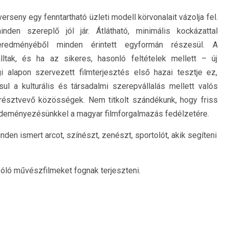
rseny egy fenntartható üzleti modell körvonalait vázolja fel.
den szereplő jól jár. Átlátható, minimális kockázattal
redményéből minden érintett egyformán részesül. A
tak, és ha az sikeres, hasonló feltételek mellett – új
alapon szervezett filmterjesztés első hazai tesztje ez,
l a kulturális és társadalmi szerepvállalás mellett valós
résztvevő közösségek. Nem titkolt szándékunk, hogy friss
zdeményezésünkkel a magyar filmforgalmazás fedélzetére.
en ismert arcot, színészt, zenészt, sportolót, akik segíteni
zóló művészfilmeket fognak terjeszteni.