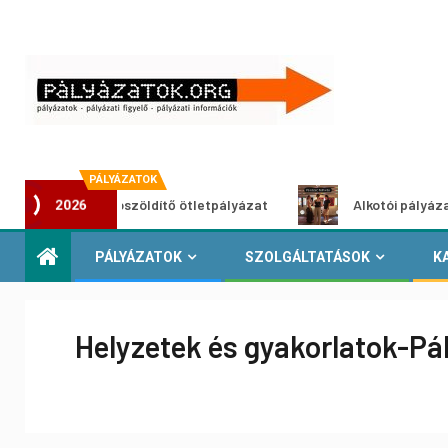
PÁLYÁZATOK
Városzöldítő ötletpályázat
Alkotói pályázat multimédi
2026
PÁLYÁZATOK
SZOLGÁLTATÁSOK
K
Helyzetek és gyakorlatok-Pál