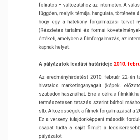
feliratos – változatához az interneten. A válas
függően, melyik témája, hangulata, története á
hogy egy a hatékony forgalmazási tervet ny
(Részletes tartalmi és formai követelmények
értékeli, amelyben a filmforgalmazás, az inte
kapnak helyet.
A pályázatok leadási határideje
2010. febru
Az eredményhirdetést 2010. február 22-én ta
hivatalos marketinganyagait (képek, előze
szabadon használhat. Erre a célra a filmklik.
természetesen tetszés szerint bárhol máshol
stb. A közösségek a filmek forgalmazását a 20
Ez a verseny tulajdonképpeni második forduló
csapat tudta a saját filmjét a legsikerese
pályázatot.