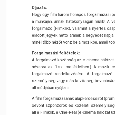
Díjazás:
Hogy egy film három hónapos forgalmazási per
a munkáján, annak hatékonyságán múlik! A ve
forgalmazó (Filmklik), valamint a nyertes cs
eladott jegyek nettó árának a negyedét kapja
minél több nézőt vonz be a mozikba, annál töb
Forgalmazási feltételek:
A forgalmazó közösség az e-cinema hálózat 
névsora az 1.sz. mellékletben.) A mozik c
forgalmazó rendelkezésére. A forgalmazó 
személyiség vagy más közösség bevonására, 
áll módjában nyújtani.
A film forgalmazásának alapkérdéseiről (prem
bevont szponzorok és közéleti személyiség
áll a Filmklik, a Cine-Reál (e-cinema hálózat 