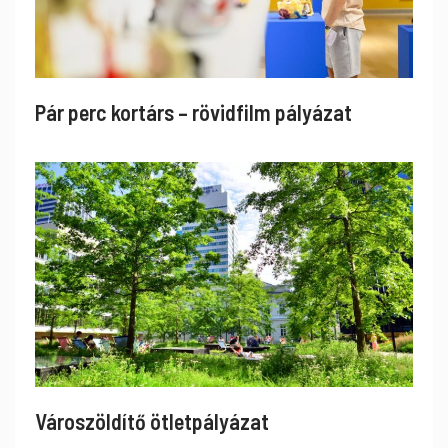
Pár perc kortárs – rövidfilm pályázat
Városzöldítő ötletpályázat