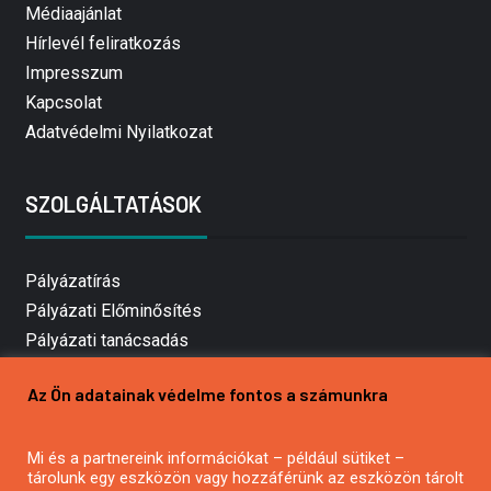
Médiaajánlat
Hírlevél feliratkozás
Impresszum
Kapcsolat
Adatvédelmi Nyilatkozat
SZOLGÁLTATÁSOK
Pályázatírás
Pályázati Előminősítés
Pályázati tanácsadás
Pályázatírás vállalkozásoknak
Az Ön adatainak védelme fontos a számunkra
Mezőgazdasági pályázatírás
Pályázatírás magánszemélyeknek
Mi és a partnereink információkat – például sütiket –
Pályázatírás civil szervezeteknek
tárolunk egy eszközön vagy hozzáférünk az eszközön tárolt
Pályázatírás önkormányzatoknak