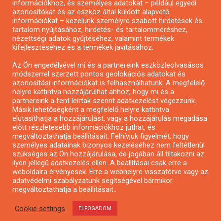
információkhoz, és személyes adatokat – például egyedi
azonosítókat és az eszköz által küldött alapvető
Pályázatfigyelés
információkat – kezelünk személyre szabott hirdetések és
Specifikus pályázatfigyelés vagy hírlevél
tartalom nyújtásához, hirdetés- és tartalomméréshez,
nézettségi adatok gyűjtéséhez, valamint termékek
kifejlesztéséhez és a termékek javításához.
PÁLYÁZATFIGYELŐ
Az Ön engedélyével mi és a partnereink eszközleolvasásos
módszerrel szerzett pontos geolokációs adatokat és
azonosítási információkat is felhasználhatunk. A megfelelő
helyre kattintva hozzájárulhat ahhoz, hogy mi és a
Pályázatok magánszemélyeknek
partnereink a fent leírtak szerint adatkezelést végezzünk.
Pályázatok civil szervezeteknek
Másik lehetőségként a megfelelő helyre kattintva
elutasíthatja a hozzájárulást, vagy a hozzájárulás megadása
Pályázatok vállalkozásoknak
előtt részletesebb információkhoz juthat, és
Önkormányzati pályázatok
megváltoztathatja beállításait. Felhívjuk figyelmét, hogy
személyes adatainak bizonyos kezeléséhez nem feltétlenül
Mezőgazdasági pályázatok
szükséges az Ön hozzájárulása, de jogában áll tiltakozni az
Falusi turizmus pályázatok
ilyen jellegű adatkezelés ellen. A beállításai csak erre a
weboldalra érvényesek. Erre a webhelyre visszatérve vagy az
Napelem pályázatok
adatvédelmi szabályzatunk segítségével bármikor
GINOP pályázatok
megváltoztathatja a beállításait..
Cookie settings
ELFOGADOM
Copyright © All rights reserved.