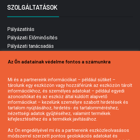
SZOLGÁLTATÁSOK
Pályázatírás
Pályázati Előminősítés
Pályázati tanácsadás
Pályázatírás vállalkozásoknak
Az Ön adatainak védelme fontos a számunkra
Mezőgazdasági pályázatírás
Pályázatírás magánszemélyeknek
Mi és a partnereink információkat – például sütiket –
Pályázatírás civil szervezeteknek
tárolunk egy eszközön vagy hozzáférünk az eszközön tárolt
Pályázatírás önkormányzatoknak
információkhoz, és személyes adatokat – például egyedi
azonosítókat és az eszköz által küldött alapvető
Pályázatfigyelés
információkat – kezelünk személyre szabott hirdetések és
Specifikus pályázatfigyelés vagy hírlevél
tartalom nyújtásához, hirdetés- és tartalomméréshez,
nézettségi adatok gyűjtéséhez, valamint termékek
kifejlesztéséhez és a termékek javításához.
PÁLYÁZATFIGYELŐ
Az Ön engedélyével mi és a partnereink eszközleolvasásos
módszerrel szerzett pontos geolokációs adatokat és