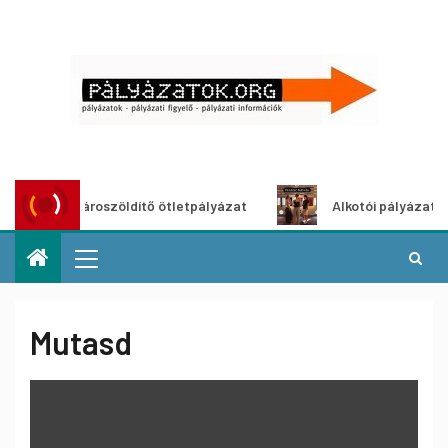
Városzöldítő ötletpályázat
Alkotói pályázat multim
Mutasd