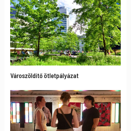
Városzöldítő ötletpályázat