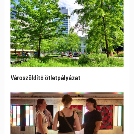
Városzöldítő ötletpályázat