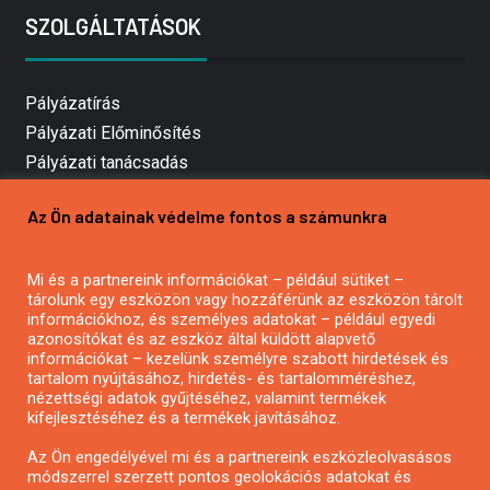
SZOLGÁLTATÁSOK
Pályázatírás
Pályázati Előminősítés
Pályázati tanácsadás
Pályázatírás vállalkozásoknak
Az Ön adatainak védelme fontos a számunkra
Mezőgazdasági pályázatírás
Pályázatírás magánszemélyeknek
Mi és a partnereink információkat – például sütiket –
Pályázatírás civil szervezeteknek
tárolunk egy eszközön vagy hozzáférünk az eszközön tárolt
Pályázatírás önkormányzatoknak
információkhoz, és személyes adatokat – például egyedi
azonosítókat és az eszköz által küldött alapvető
Pályázatfigyelés
információkat – kezelünk személyre szabott hirdetések és
Specifikus pályázatfigyelés vagy hírlevél
tartalom nyújtásához, hirdetés- és tartalomméréshez,
nézettségi adatok gyűjtéséhez, valamint termékek
kifejlesztéséhez és a termékek javításához.
PÁLYÁZATFIGYELŐ
Az Ön engedélyével mi és a partnereink eszközleolvasásos
módszerrel szerzett pontos geolokációs adatokat és