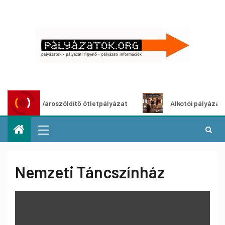
Városzöldítő ötletpályázat
Alkotói pályázat multi
Nemzeti Táncszínház