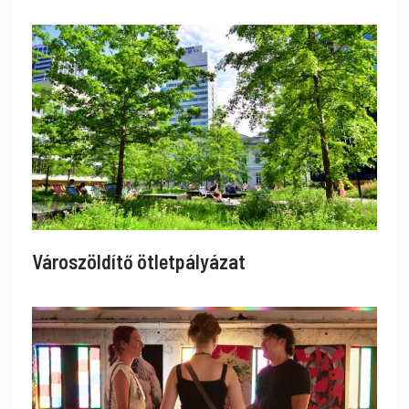
Városzöldítő ötletpályázat