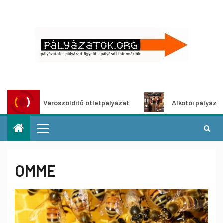
Városzöldítő ötletpályázat
Alkotói pályázat mult
OMME