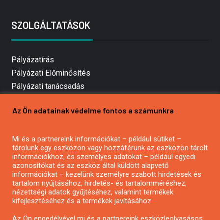
SZOLGÁLTATÁSOK
Pályázatírás
Pályázati Előminősítés
Pályázati tanácsadás
Pályázatírás vállalkozásoknak
Az Ön adatainak védelme fontos a számunkra
Mezőgazdasági pályázatírás
Pályázatírás magánszemélyeknek
Mi és a partnereink információkat – például sütiket –
Pályázatírás civil szervezeteknek
tárolunk egy eszközön vagy hozzáférünk az eszközön tárolt
Pályázatírás önkormányzatoknak
információkhoz, és személyes adatokat – például egyedi
azonosítókat és az eszköz által küldött alapvető
Pályázatfigyelés
információkat – kezelünk személyre szabott hirdetések és
Specifikus pályázatfigyelés vagy hírlevél
tartalom nyújtásához, hirdetés- és tartalomméréshez,
nézettségi adatok gyűjtéséhez, valamint termékek
kifejlesztéséhez és a termékek javításához.
PÁLYÁZATFIGYELŐ
Az Ön engedélyével mi és a partnereink eszközleolvasásos