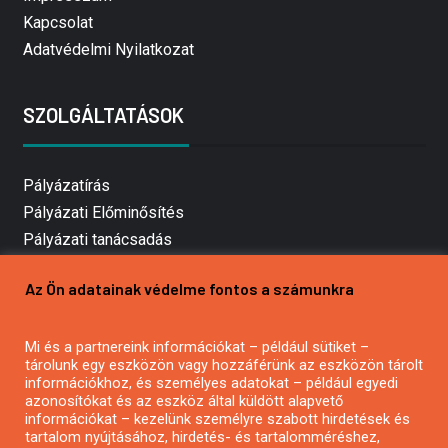
Kapcsolat
Adatvédelmi Nyilatkozat
SZOLGÁLTATÁSOK
Pályázatírás
Pályázati Előminősítés
Pályázati tanácsadás
Pályázatírás vállalkozásoknak
Az Ön adatainak védelme fontos a számunkra
Mezőgazdasági pályázatírás
Pályázatírás magánszemélyeknek
Mi és a partnereink információkat – például sütiket –
Pályázatírás civil szervezeteknek
tárolunk egy eszközön vagy hozzáférünk az eszközön tárolt
Pályázatírás önkormányzatoknak
információkhoz, és személyes adatokat – például egyedi
azonosítókat és az eszköz által küldött alapvető
Pályázatfigyelés
információkat – kezelünk személyre szabott hirdetések és
Specifikus pályázatfigyelés vagy hírlevél
tartalom nyújtásához, hirdetés- és tartalomméréshez,