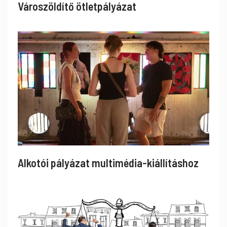
Városzöldítő ötletpályázat
Alkotói pályázat multimédia-kiállításhoz