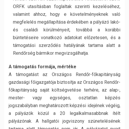
ORFK utasításban foglaltak szerinti kezeléséhez,
valamint ahhoz, hogy e követelményeknek való
megfelelés megállapítása érdekében a pályázó lakó-
és családi körülményeit, továbbá a korábbi
büntetéseire vonatkozó adatokat előzetesen, és a
támogatási szerződés hatályának tartama alatt a
Rendőrség bármikor megvizsgálhatja.
A támogatás formája, mértéke
A támogatást az Országos Rendőr-főkapitányság
gazdasági főigazgatója biztosítja az Országos Rendőr-
főkapitányság saját költségvetése terhére, az alap-,
mester- vagy egységes, osztatlan képzés
jogszabályban meghatározott képzési idejének végéig,
a pályázók közül a 20 legalkalmasabbnak ítélt
pályázónak. A hallgatói jogviszony szünetelésének
tartama alatt támogatás nem jár. A pályázatot nyert