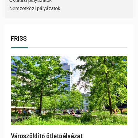
Oktatási pályázatok
Nemzetközi pályázatok
FRISS
Városzöldítő ötletpályázat