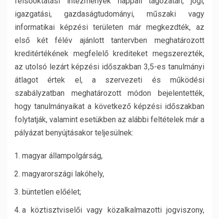
felsőoktatási intézmények nappali tagozatán, jogi,
igazgatási, gazdaságtudományi, műszaki vagy
informatikai képzési területen már megkezdték, az
első két félév ajánlott tantervben meghatározott
kreditértékének megfelelő krediteket megszerezték,
az utolsó lezárt képzési időszakban 3,5-es tanulmányi
átlagot értek el, a szervezeti és működési
szabályzatban meghatározott módon bejelentették,
hogy tanulmányaikat a következő képzési időszakban
folytatják, valamint esetükben az alábbi feltételek már a
pályázat benyújtásakor teljesülnek:
magyar állampolgárság,
magyarországi lakóhely,
büntetlen előélet;
a köztisztviselői vagy közalkalmazotti jogviszony,