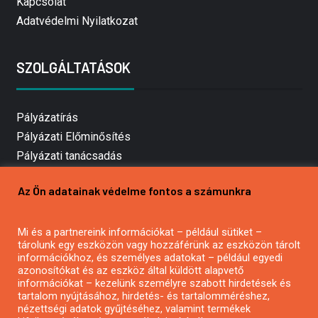
Kapcsolat
Adatvédelmi Nyilatkozat
SZOLGÁLTATÁSOK
Pályázatírás
Pályázati Előminősítés
Pályázati tanácsadás
Pályázatírás vállalkozásoknak
Az Ön adatainak védelme fontos a számunkra
Mezőgazdasági pályázatírás
Pályázatírás magánszemélyeknek
Mi és a partnereink információkat – például sütiket –
Pályázatírás civil szervezeteknek
tárolunk egy eszközön vagy hozzáférünk az eszközön tárolt
Pályázatírás önkormányzatoknak
információkhoz, és személyes adatokat – például egyedi
azonosítókat és az eszköz által küldött alapvető
Pályázatfigyelés
információkat – kezelünk személyre szabott hirdetések és
Specifikus pályázatfigyelés vagy hírlevél
tartalom nyújtásához, hirdetés- és tartalomméréshez,
nézettségi adatok gyűjtéséhez, valamint termékek