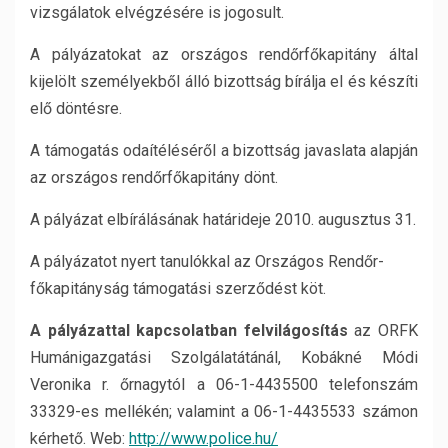
vizsgálatok elvégzésére is jogosult.
A pályázatokat az országos rendőrfőkapitány által
kijelölt személyekből álló bizottság bírálja el és készíti
elő döntésre.
A támogatás odaítéléséről a bizottság javaslata alapján
az országos rendőrfőkapitány dönt.
A pályázat elbírálásának határideje 2010. augusztus 31.
A pályázatot nyert tanulókkal az Országos Rendőr-
főkapitányság támogatási szerződést köt.
A pályázattal kapcsolatban felvilágosítás
az ORFK
Humánigazgatási Szolgálatátánál, Kobákné Módi
Veronika r. őrnagytól a 06-1-4435500 telefonszám
33329-es mellékén; valamint a 06-1-4435533 számon
kérhető. Web:
http://www.police.hu/