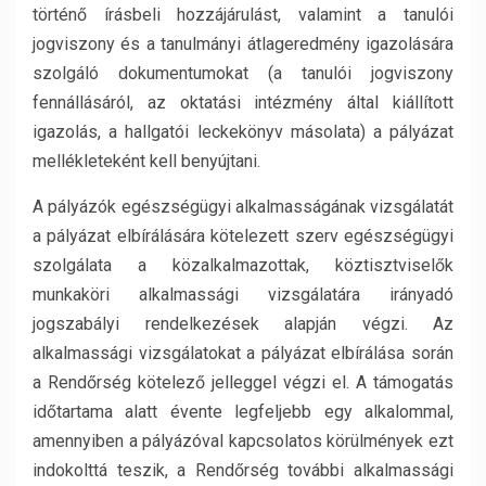
történő írásbeli hozzájárulást, valamint a tanulói
jogviszony és a tanulmányi átlageredmény igazolására
szolgáló dokumentumokat (a tanulói jogviszony
fennállásáról, az oktatási intézmény által kiállított
igazolás, a hallgatói leckekönyv másolata) a pályázat
mellékleteként kell benyújtani.
A pályázók egészségügyi alkalmasságának vizsgálatát
a pályázat elbírálására kötelezett szerv egészségügyi
szolgálata a közalkalmazottak, köztisztviselők
munkaköri alkalmassági vizsgálatára irányadó
jogszabályi rendelkezések alapján végzi. Az
alkalmassági vizsgálatokat a pályázat elbírálása során
a Rendőrség kötelező jelleggel végzi el. A támogatás
időtartama alatt évente legfeljebb egy alkalommal,
amennyiben a pályázóval kapcsolatos körülmények ezt
indokolttá teszik, a Rendőrség további alkalmassági