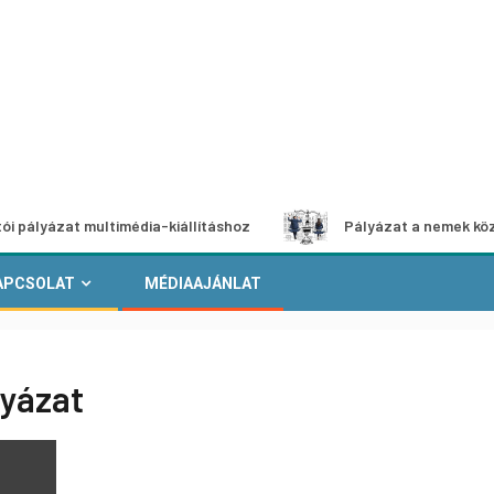
at multimédia-kiállításhoz
Pályázat a nemek közötti egye
APCSOLAT
MÉDIAAJÁNLAT
lyázat