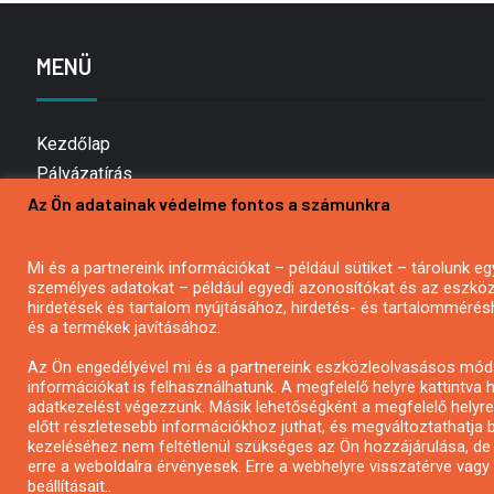
MENÜ
Kezdőlap
Pályázatírás
Az Ön adatainak védelme fontos a számunkra
Bemutatkozás
Médiaajánlat
Hírlevél feliratkozás
Mi és a partnereink információkat – például sütiket – tárolunk
személyes adatokat – például egyedi azonosítókat és az eszköz 
Impresszum
hirdetések és tartalom nyújtásához, hirdetés- és tartalommérés
Kapcsolat
és a termékek javításához.
Adatvédelmi Nyilatkozat
Az Ön engedélyével mi és a partnereink eszközleolvasásos móds
információkat is felhasználhatunk. A megfelelő helyre kattintva h
adatkezelést végezzünk. Másik lehetőségként a megfelelő helyre 
előtt részletesebb információkhoz juthat, és megváltoztathatja b
kezeléséhez nem feltétlenül szükséges az Ön hozzájárulása, de jog
erre a weboldalra érvényesek. Erre a webhelyre visszatérve vag
beállításait..