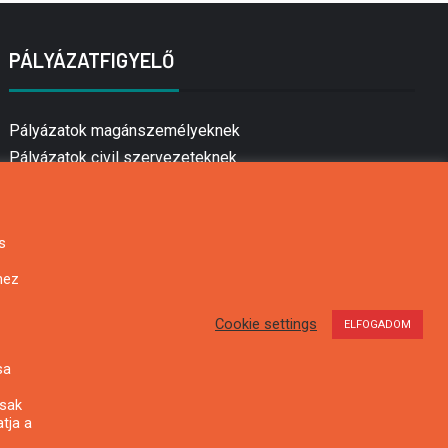
PÁLYÁZATFIGYELŐ
Pályázatok magánszemélyeknek
Pályázatok civil szervezeteknek
Pályázatok vállalkozásoknak
Önkormányzati pályázatok
Mezőgazdasági pályázatok
s
Falusi turizmus pályázatok
hez
Napelem pályázatok
GINOP pályázatok
Cookie settings
ELFOGADOM
sa
csak
tja a