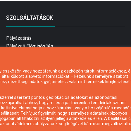
SZOLGÁLTATÁSOK
Pályázatírás
Pályázati Előminősítés
Pályázati tanácsadás
Pályázatírás vállalkozásoknak
Mezőgazdasági pályázatírás
 egy eszközön vagy hozzáférünk az eszközön tárolt információkhoz, é
által küldött alapvető információkat – kezelünk személyre szabott
Pályázatírás magánszemélyeknek
hez, nézettségi adatok gyűjtéséhez, valamint termékek kifejlesztésé
Pályázatírás civil szervezeteknek
Pályázatírás önkormányzatoknak
zerrel szerzett pontos geolokációs adatokat és azonosítási
Pályázatfigyelés
ozzájárulhat ahhoz, hogy mi és a partnereink a fent leírtak szerint
kattintva elutasíthatja a hozzájárulást, vagy a hozzájárulás megadá
Specifikus pályázatfigyelés vagy hírlevél
eállításait. Felhívjuk figyelmét, hogy személyes adatainak bizonyos
ában áll tiltakozni az ilyen jellegű adatkezelés ellen. A beállításai 
y az adatvédelmi szabályzatunk segítségével bármikor megváltoztatha
Copyright © All rights reserved.