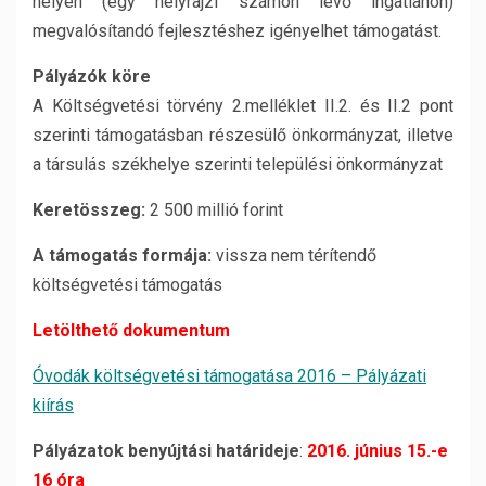
helyen (egy helyrajzi számon levő ingatlanon)
megvalósítandó fejlesztéshez igényelhet támogatást.
Pályázók köre
A Költségvetési törvény 2.melléklet II.2. és II.2 pont
szerinti támogatásban részesülő önkormányzat, illetve
a társulás székhelye szerinti települési önkormányzat
Keretösszeg:
2 500 millió forint
A támogatás formája:
vissza nem térítendő
költségvetési támogatás
Letölthető dokumentum
Óvodák költségvetési támogatása 2016 – Pályázati
kiírás
Pályázatok benyújtási határideje
:
2016. június 15.-e
16 óra