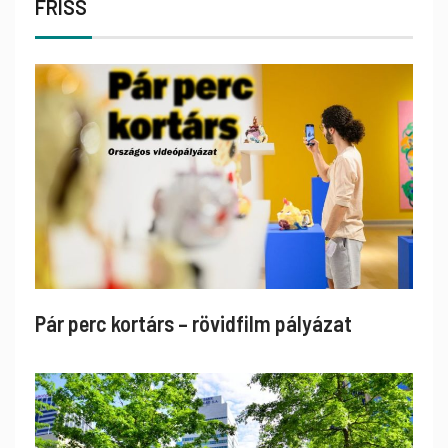
FRISS
Pár perc kortárs – rövidfilm pályázat