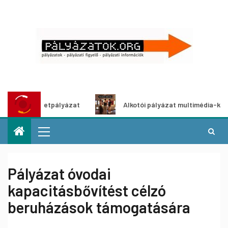
ítő ötletpályázat
Alkotói pályázat multimédia-kiállításho
Pályázat óvodai
kapacitásbővítést célzó
beruházások támogatására