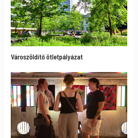
Városzöldítő ötletpályázat