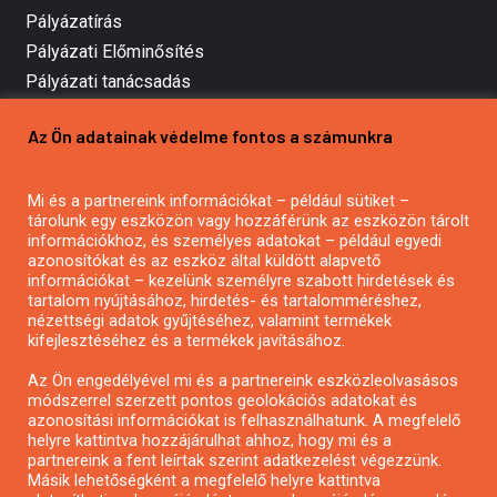
Pályázatírás
Pályázati Előminősítés
Pályázati tanácsadás
Pályázatírás vállalkozásoknak
Az Ön adatainak védelme fontos a számunkra
Mezőgazdasági pályázatírás
Pályázatírás magánszemélyeknek
Mi és a partnereink információkat – például sütiket –
Pályázatírás civil szervezeteknek
tárolunk egy eszközön vagy hozzáférünk az eszközön tárolt
Pályázatírás önkormányzatoknak
információkhoz, és személyes adatokat – például egyedi
azonosítókat és az eszköz által küldött alapvető
Pályázatfigyelés
információkat – kezelünk személyre szabott hirdetések és
Specifikus pályázatfigyelés vagy hírlevél
tartalom nyújtásához, hirdetés- és tartalomméréshez,
nézettségi adatok gyűjtéséhez, valamint termékek
kifejlesztéséhez és a termékek javításához.
PÁLYÁZATFIGYELŐ
Az Ön engedélyével mi és a partnereink eszközleolvasásos
módszerrel szerzett pontos geolokációs adatokat és
azonosítási információkat is felhasználhatunk. A megfelelő
helyre kattintva hozzájárulhat ahhoz, hogy mi és a
Pályázatok magánszemélyeknek
partnereink a fent leírtak szerint adatkezelést végezzünk.
Pályázatok civil szervezeteknek
Másik lehetőségként a megfelelő helyre kattintva