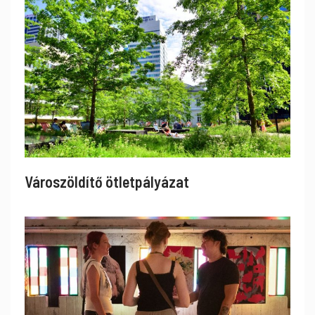
Városzöldítő ötletpályázat