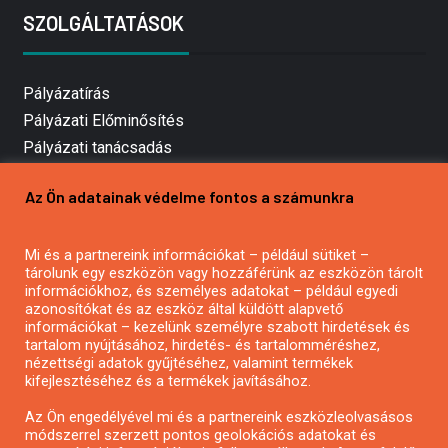
SZOLGÁLTATÁSOK
Pályázatírás
Pályázati Előminősítés
Pályázati tanácsadás
Pályázatírás vállalkozásoknak
Az Ön adatainak védelme fontos a számunkra
Mezőgazdasági pályázatírás
Pályázatírás magánszemélyeknek
Mi és a partnereink információkat – például sütiket –
Pályázatírás civil szervezeteknek
tárolunk egy eszközön vagy hozzáférünk az eszközön tárolt
Pályázatírás önkormányzatoknak
információkhoz, és személyes adatokat – például egyedi
azonosítókat és az eszköz által küldött alapvető
Pályázatfigyelés
információkat – kezelünk személyre szabott hirdetések és
Specifikus pályázatfigyelés vagy hírlevél
tartalom nyújtásához, hirdetés- és tartalomméréshez,
nézettségi adatok gyűjtéséhez, valamint termékek
kifejlesztéséhez és a termékek javításához.
PÁLYÁZATFIGYELŐ
Az Ön engedélyével mi és a partnereink eszközleolvasásos
módszerrel szerzett pontos geolokációs adatokat és