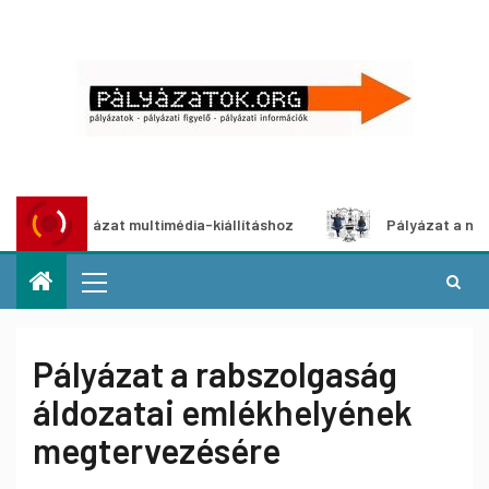
tói pályázat multimédia-kiállításhoz
Pályázat a nemek kö
Pályázat a rabszolgaság
áldozatai emlékhelyének
megtervezésére