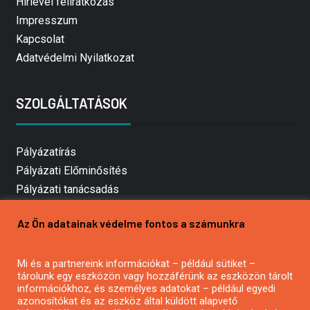
Hírlevél feliratkozás
Impresszum
Kapcsolat
Adatvédelmi Nyilatkozat
SZOLGÁLTATÁSOK
Pályázatírás
Pályázati Előminősítés
Pályázati tanácsadás
Pályázatírás vállalkozásoknak
Az Ön adatainak védelme fontos a számunkra
Mezőgazdasági pályázatírás
Pályázatírás magánszemélyeknek
Mi és a partnereink információkat – például sütiket –
Pályázatírás civil szervezeteknek
tárolunk egy eszközön vagy hozzáférünk az eszközön tárolt
Pályázatírás önkormányzatoknak
információkhoz, és személyes adatokat – például egyedi
azonosítókat és az eszköz által küldött alapvető
Pályázatfigyelés