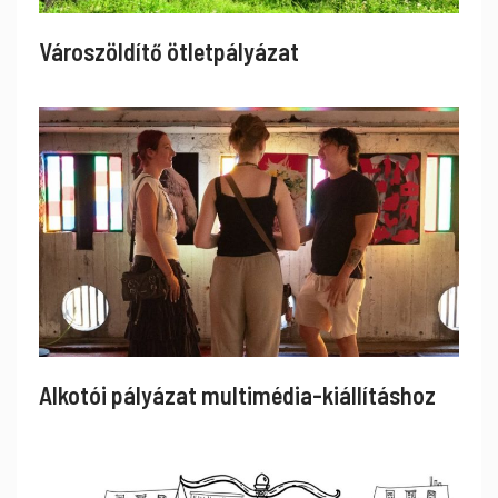
Városzöldítő ötletpályázat
Alkotói pályázat multimédia-kiállításhoz