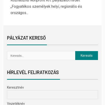
Közhasznú Nonprofit Kft. pályázatot hirdet
„Fogyatékos személyek helyi, regionális és
országos...
PÁLYÁZAT KERESŐ
HÍRLEVÉL FELIRATKOZÁS
Keresztnév
Vezetéknév