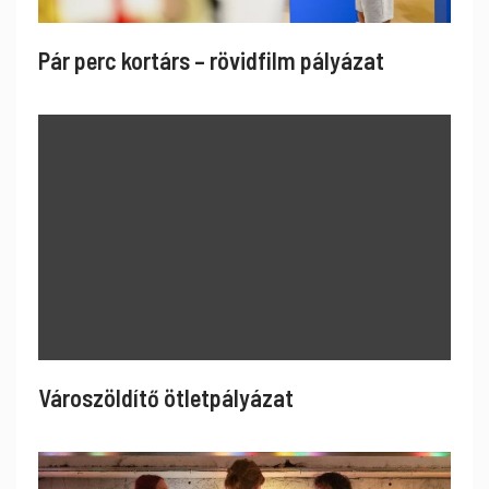
Pár perc kortárs – rövidfilm pályázat
Városzöldítő ötletpályázat