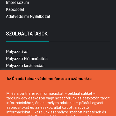
Impresszum
Kapcsolat
Adatvédelmi Nyilatkozat
SZOLGÁLTATÁSOK
Pályázatírás
Pályázati Előminősítés
Pályázati tanácsadás
Pályázatírás vállalkozásoknak
Az Ön adatainak védelme fontos a számunkra
Mezőgazdasági pályázatírás
Pályázatírás magánszemélyeknek
Mi és a partnereink információkat – például sütiket –
Pályázatírás civil szervezeteknek
tárolunk egy eszközön vagy hozzáférünk az eszközön tárolt
Pályázatírás önkormányzatoknak
információkhoz, és személyes adatokat – például egyedi
azonosítókat és az eszköz által küldött alapvető
Pályázatfigyelés
információkat – kezelünk személyre szabott hirdetések és
Specifikus pályázatfigyelés vagy hírlevél