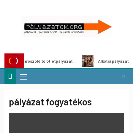
Városzöldítő ötletpályázat
Alkotói pályázat multim
pályázat fogyatékos