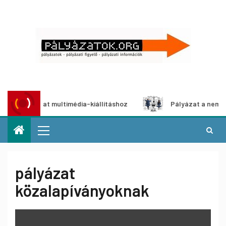
 pályázat multimédia-kiállításhoz
Pályázat a nemek közöt
pályázat
közalapíványoknak