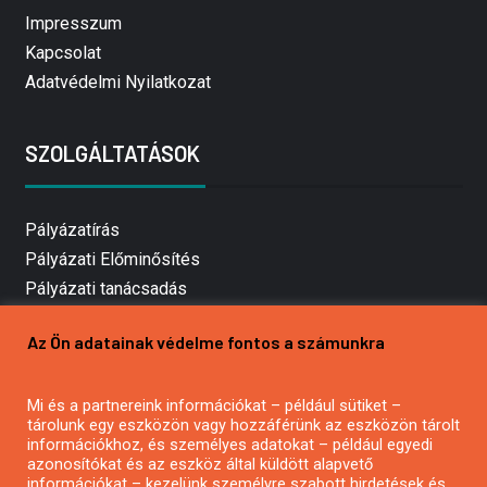
Impresszum
Kapcsolat
Adatvédelmi Nyilatkozat
SZOLGÁLTATÁSOK
Pályázatírás
Pályázati Előminősítés
Pályázati tanácsadás
Pályázatírás vállalkozásoknak
Az Ön adatainak védelme fontos a számunkra
Mezőgazdasági pályázatírás
Pályázatírás magánszemélyeknek
Mi és a partnereink információkat – például sütiket –
Pályázatírás civil szervezeteknek
tárolunk egy eszközön vagy hozzáférünk az eszközön tárolt
Pályázatírás önkormányzatoknak
információkhoz, és személyes adatokat – például egyedi
azonosítókat és az eszköz által küldött alapvető
Pályázatfigyelés
információkat – kezelünk személyre szabott hirdetések és