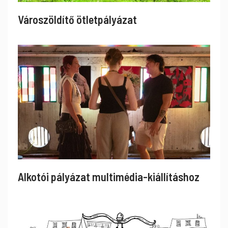
Városzöldítő ötletpályázat
Alkotói pályázat multimédia-kiállításhoz