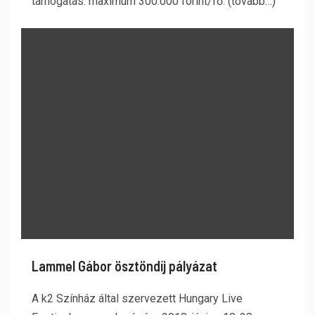
támogatás: maximum 300.000 forint/fő. (tovább…)
Lammel Gábor ösztöndíj pályázat
A k2 Színház által szervezett Hungary Live