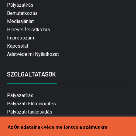
Pályázatírás
Bemutatkozás
Médiaajánlat
Hírlevél feliratkozás
Impresszum
Kapcsolat
Adatvédelmi Nyilatkozat
SZOLGÁLTATÁSOK
Pályázatírás
Pályázati Előminősítés
Pályázati tanácsadás
Pályázatírás vállalkozásoknak
Az Ön adatainak védelme fontos a számunkra
Mezőgazdasági pályázatírás