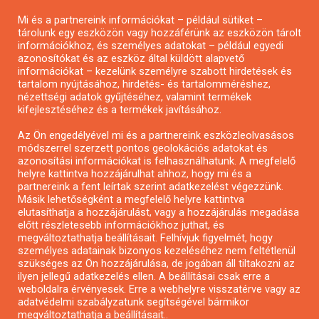
Pályázatírás magánszemélyeknek
Mi és a partnereink információkat – például sütiket –
Pályázatírás civil szervezeteknek
tárolunk egy eszközön vagy hozzáférünk az eszközön tárolt
Pályázatírás önkormányzatoknak
információkhoz, és személyes adatokat – például egyedi
azonosítókat és az eszköz által küldött alapvető
Pályázatfigyelés
információkat – kezelünk személyre szabott hirdetések és
Specifikus pályázatfigyelés vagy hírlevél
tartalom nyújtásához, hirdetés- és tartalomméréshez,
nézettségi adatok gyűjtéséhez, valamint termékek
kifejlesztéséhez és a termékek javításához.
PÁLYÁZATFIGYELŐ
Az Ön engedélyével mi és a partnereink eszközleolvasásos
módszerrel szerzett pontos geolokációs adatokat és
azonosítási információkat is felhasználhatunk. A megfelelő
helyre kattintva hozzájárulhat ahhoz, hogy mi és a
Pályázatok magánszemélyeknek
partnereink a fent leírtak szerint adatkezelést végezzünk.
Pályázatok civil szervezeteknek
Másik lehetőségként a megfelelő helyre kattintva
elutasíthatja a hozzájárulást, vagy a hozzájárulás megadása
Pályázatok vállalkozásoknak
előtt részletesebb információkhoz juthat, és
Önkormányzati pályázatok
megváltoztathatja beállításait. Felhívjuk figyelmét, hogy
személyes adatainak bizonyos kezeléséhez nem feltétlenül
Mezőgazdasági pályázatok
szükséges az Ön hozzájárulása, de jogában áll tiltakozni az
Falusi turizmus pályázatok
ilyen jellegű adatkezelés ellen. A beállításai csak erre a
weboldalra érvényesek. Erre a webhelyre visszatérve vagy az
Napelem pályázatok
adatvédelmi szabályzatunk segítségével bármikor
GINOP pályázatok
megváltoztathatja a beállításait..