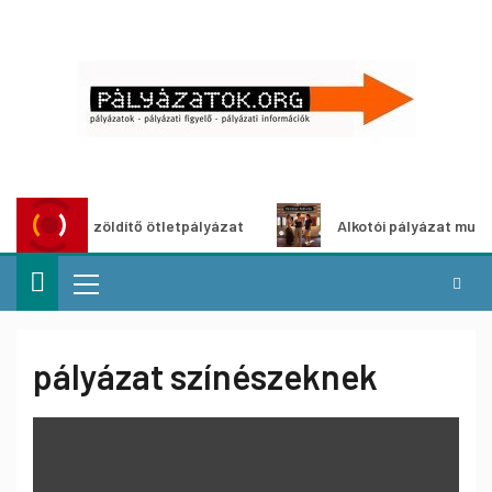
Városzöldítő ötletpályázat
Alkotói pályázat multimédia
pályázat színészeknek