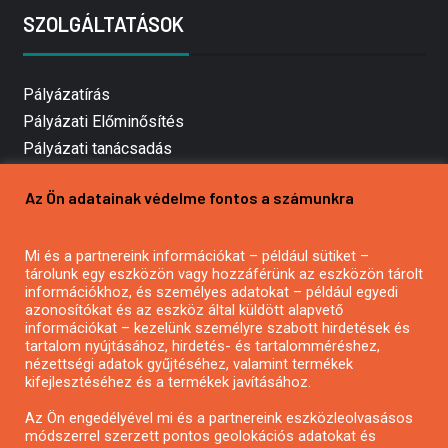
SZOLGÁLTATÁSOK
Pályázatírás
Pályázati Előminősítés
Pályázati tanácsadás
Pályázatírás vállalkozásoknak
Az Ön adatainak védelme fontos a számunkra
Mezőgazdasági pályázatírás
Pályázatírás magánszemélyeknek
Mi és a partnereink információkat – például sütiket –
Pályázatírás civil szervezeteknek
tárolunk egy eszközön vagy hozzáférünk az eszközön tárolt
Pályázatírás önkormányzatoknak
információkhoz, és személyes adatokat – például egyedi
azonosítókat és az eszköz által küldött alapvető
Pályázatfigyelés
információkat – kezelünk személyre szabott hirdetések és
Specifikus pályázatfigyelés vagy hírlevél
tartalom nyújtásához, hirdetés- és tartalomméréshez,
nézettségi adatok gyűjtéséhez, valamint termékek
kifejlesztéséhez és a termékek javításához.
PÁLYÁZATFIGYELŐ
Az Ön engedélyével mi és a partnereink eszközleolvasásos
módszerrel szerzett pontos geolokációs adatokat és