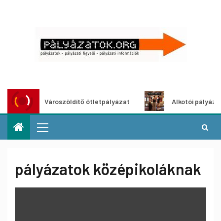
Városzöldítő ötletpályázat
Alkotói pályázat mult
pályázatok középikoláknak