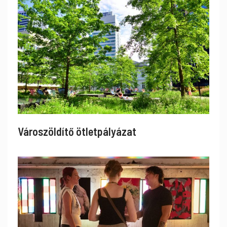
Városzöldítő ötletpályázat