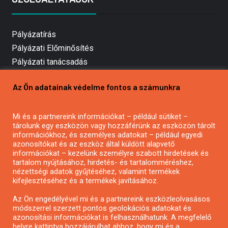
Pályázatírás
Pályázati Előminősítés
Pályázati tanácsadás
Pályázatírás vállalkozásoknak
Az Ön adatainak védelme fontos a számunkra
Mezőgazdasági pályázatírás
Pályázatírás magánszemélyeknek
Mi és a partnereink információkat – például sütiket –
Pályázatírás civil szervezeteknek
tárolunk egy eszközön vagy hozzáférünk az eszközön tárolt
Pályázatírás önkormányzatoknak
információkhoz, és személyes adatokat – például egyedi
azonosítókat és az eszköz által küldött alapvető
Pályázatfigyelés
információkat – kezelünk személyre szabott hirdetések és
Specifikus pályázatfigyelés vagy hírlevél
tartalom nyújtásához, hirdetés- és tartalomméréshez,
nézettségi adatok gyűjtéséhez, valamint termékek
kifejlesztéséhez és a termékek javításához.
PÁLYÁZATFIGYELŐ
Az Ön engedélyével mi és a partnereink eszközleolvasásos
módszerrel szerzett pontos geolokációs adatokat és
azonosítási információkat is felhasználhatunk. A megfelelő
helyre kattintva hozzájárulhat ahhoz, hogy mi és a
Pályázatok magánszemélyeknek