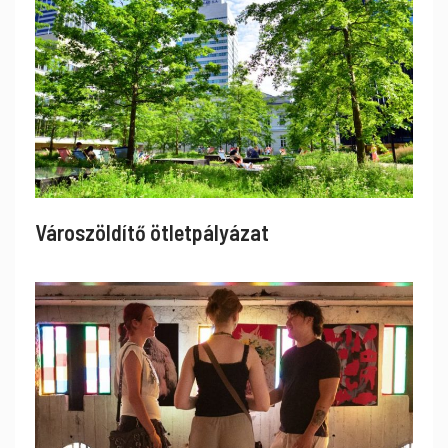
Városzöldítő ötletpályázat