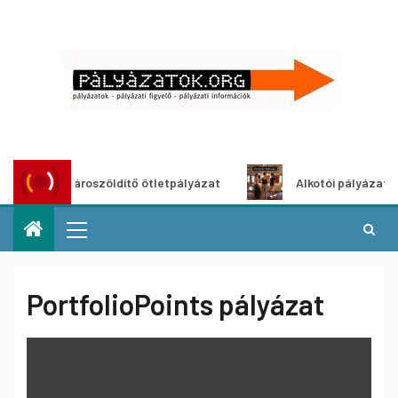
Városzöldítő ötletpályázat
Alkotói pályázat multim
PortfolioPoints pályázat