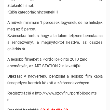
áttekintő filmet.
Külön kategóriák nincsenek!!!
A művek minimum 1 percesek legyenek, de ne haladják
meg az 5 percet.
Számunkra fontos, hogy a tartalom teljesen bemutassa
a rendezvényt, a megnyitóktól kezdve, az összes
galérián át.
A legjobb filmeket a PortfolioPoints 2010 záró
eseményén, az ART STATION 2-n levetítjük.
Díjazás:
A nagyértékű pénzdíjat a legjobb film kapja
ünnepélyes keretek között a zárórendezvényen.
Regisztráció
a http://www.szgyf.hu/portfoliopoints –
n.