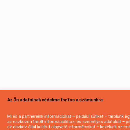
Az Ön adatainak védelme fontos a számunkra
Mi és a partnereink információkat – például sütiket – tárolunk
az eszközön tárolt információkhoz, és személyes adatokat – pé
az eszköz által küldött alapvető információkat – kezelünk szemé