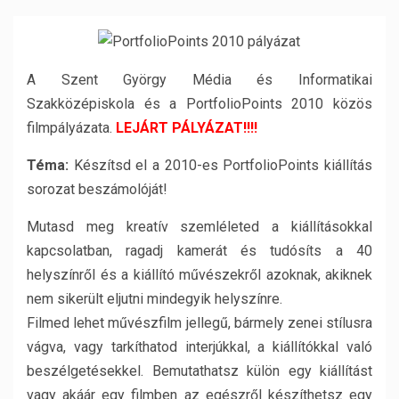
A Szent György Média és Informatikai
Szakközépiskola és a PortfolioPoints 2010 közös
filmpályázata.
LEJÁRT PÁLYÁZAT!!!!
Téma:
Készítsd el a 2010-es PortfolioPoints kiállítás
sorozat beszámolóját!
Mutasd meg kreatív szemléleted a kiállításokkal
kapcsolatban, ragadj kamerát és tudósíts a 40
helyszínről és a kiállító művészekről azoknak, akiknek
nem sikerült eljutni mindegyik helyszínre.
Filmed lehet művészfilm jellegű, bármely zenei stílusra
vágva, vagy tarkíthatod interjúkkal, a kiállítókkal való
beszélgetésekkel. Bemutathatsz külön egy kiállítást
vagy akáár egy filmben az egészről készíthetsz egy