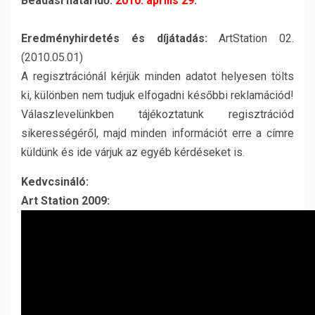
Beadási határidő:
2010. április 29
.
Eredményhirdetés és díjátadás:
ArtStation 02.
(2010.05.01)
A regisztrációnál kérjük minden adatot helyesen tölts
ki, különben nem tudjuk elfogadni későbbi reklamációd!
Válaszlevelünkben tájékoztatunk regisztrációd
sikerességéről, majd minden információt erre a címre
küldünk és ide várjuk az egyéb kérdéseket is.
Kedvcsináló:
Art Station 2009: