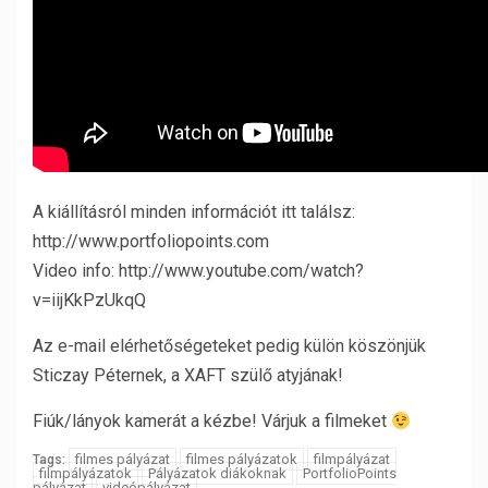
A kiállításról minden információt itt találsz:
http://www.portfoliopoints.com
Video info: http://www.youtube.com/watch?
v=iijKkPzUkqQ
Az e-mail elérhetőségeteket pedig külön köszönjük
Sticzay Péternek, a XAFT szülő atyjának!
Fiúk/lányok kamerát a kézbe! Várjuk a filmeket
filmes pályázat
filmes pályázatok
filmpályázat
Tags:
filmpályázatok
Pályázatok diákoknak
PortfolioPoints
pályázat
videópályázat