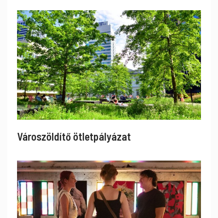
Városzöldítő ötletpályázat