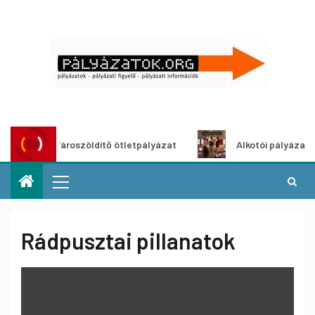
Városzöldítő ötletpályázat
Alkotói pályázat multim
Rádpusztai pillanatok