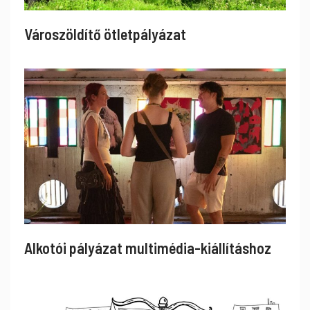
Városzöldítő ötletpályázat
Alkotói pályázat multimédia-kiállításhoz