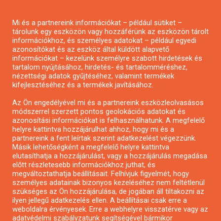
Pályázatírás magánszemélyeknek
Mi és a partnereink információkat – például sütiket –
Pályázatírás civil szervezeteknek
tárolunk egy eszközön vagy hozzáférünk az eszközön tárolt
Pályázatírás önkormányzatoknak
információkhoz, és személyes adatokat – például egyedi
azonosítókat és az eszköz által küldött alapvető
Pályázatfigyelés
információkat – kezelünk személyre szabott hirdetések és
Specifikus pályázatfigyelés vagy hírlevél
tartalom nyújtásához, hirdetés- és tartalomméréshez,
nézettségi adatok gyűjtéséhez, valamint termékek
kifejlesztéséhez és a termékek javításához.
PÁLYÁZATFIGYELŐ
Az Ön engedélyével mi és a partnereink eszközleolvasásos
módszerrel szerzett pontos geolokációs adatokat és
azonosítási információkat is felhasználhatunk. A megfelelő
helyre kattintva hozzájárulhat ahhoz, hogy mi és a
Pályázatok magánszemélyeknek
partnereink a fent leírtak szerint adatkezelést végezzünk.
Pályázatok civil szervezeteknek
Másik lehetőségként a megfelelő helyre kattintva
elutasíthatja a hozzájárulást, vagy a hozzájárulás megadása
Pályázatok vállalkozásoknak
előtt részletesebb információkhoz juthat, és
Önkormányzati pályázatok
megváltoztathatja beállításait. Felhívjuk figyelmét, hogy
személyes adatainak bizonyos kezeléséhez nem feltétlenül
Mezőgazdasági pályázatok
szükséges az Ön hozzájárulása, de jogában áll tiltakozni az
Falusi turizmus pályázatok
ilyen jellegű adatkezelés ellen. A beállításai csak erre a
weboldalra érvényesek. Erre a webhelyre visszatérve vagy az
Napelem pályázatok
adatvédelmi szabályzatunk segítségével bármikor