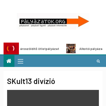
Városzöldítő ötletpályázat
Alkotói pályázat multimé
SKult13 divízió