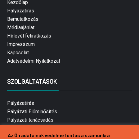
Kezdőlap
Pályázatírás
Bemutatkozás
Médiaajánlat
Hírlevél feliratkozás
Impresszum
Kapcsolat
Adatvédelmi Nyilatkozat
SZOLGÁLTATÁSOK
Pályázatírás
Pályázati Előminősítés
Pályázati tanácsadás
Pályázatírás vállalkozásoknak
Az Ön adatainak védelme fontos a számunkra
Mezőgazdasági pályázatírás