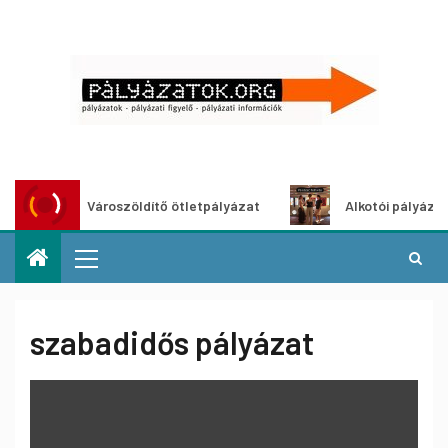
Városzöldítő ötletpályázat
Alkotói pályázat multi
szabadidős pályázat