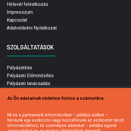
Hírlevél feliratkozás
Impresszum
Kapcsolat
Adatvédelmi Nyilatkozat
SZOLGÁLTATÁSOK
Pályázatírás
Pályázati Előminősítés
Pályázati tanácsadás
Pályázatírás vállalkozásoknak
Az Ön adatainak védelme fontos a számunkra
Mezőgazdasági pályázatírás
Pályázatírás magánszemélyeknek
Mi és a partnereink információkat – például sütiket –
Pályázatírás civil szervezeteknek
tárolunk egy eszközön vagy hozzáférünk az eszközön tárolt
Pályázatírás önkormányzatoknak
információkhoz, és személyes adatokat – például egyedi
azonosítókat és az eszköz által küldött alapvető
Pályázatfigyelés