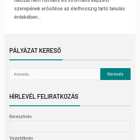
hálózat nem formális és informális képzési
szerepének erősítése az élethosszig tartó tanulás
érdekében....
PÁLYÁZAT KERESŐ
HÍRLEVÉL FELIRATKOZÁS
Keresztnév
Vezetéknév