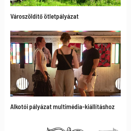
Városzöldítő ötletpályázat
Alkotói pályázat multimédia-kiállításhoz