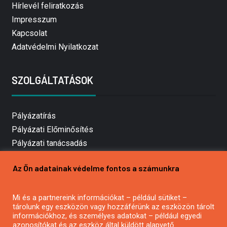
Hírlevél feliratkozás
Impresszum
Kapcsolat
Adatvédelmi Nyilatkozat
SZOLGÁLTATÁSOK
Pályázatírás
Pályázati Előminősítés
Pályázati tanácsadás
Pályázatírás vállalkozásoknak
Az Ön adatainak védelme fontos a számunkra
Mezőgazdasági pályázatírás
Pályázatírás magánszemélyeknek
Mi és a partnereink információkat – például sütiket –
Pályázatírás civil szervezeteknek
tárolunk egy eszközön vagy hozzáférünk az eszközön tárolt
Pályázatírás önkormányzatoknak
információkhoz, és személyes adatokat – például egyedi
azonosítókat és az eszköz által küldött alapvető
Pályázatfigyelés