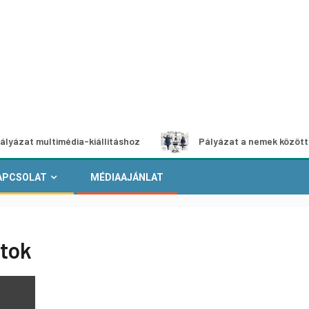
ultimédia-kiállításhoz
Pályázat a nemek közötti egyenlő
APCSOLAT
MÉDIAAJÁNLAT
atok