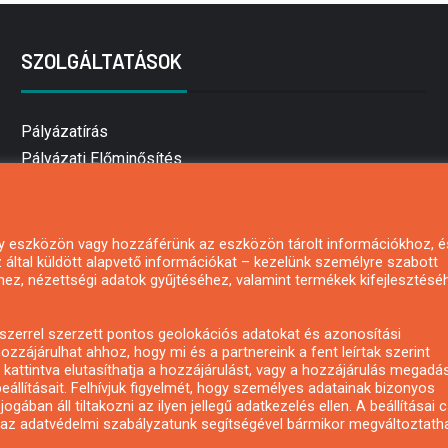
SZOLGÁLTATÁSOK
Pályázatírás
Pályázati Előminősítés
Pályázati tanácsadás
Pályázatírás vállalkozásoknak
Mezőgazdasági pályázatírás
 egy eszközön vagy hozzáférünk az eszközön tárolt információkhoz, é
által küldött alapvető információkat – kezelünk személyre szabott
Pályázatírás magánszemélyeknek
hez, nézettségi adatok gyűjtéséhez, valamint termékek kifejlesztésé
Pályázatírás civil szervezeteknek
Pályázatírás önkormányzatoknak
zerrel szerzett pontos geolokációs adatokat és azonosítási
Pályázatfigyelés
ozzájárulhat ahhoz, hogy mi és a partnereink a fent leírtak szerint
kattintva elutasíthatja a hozzájárulást, vagy a hozzájárulás megadá
Specifikus pályázatfigyelés vagy hírlevél
eállításait. Felhívjuk figyelmét, hogy személyes adatainak bizonyos
ában áll tiltakozni az ilyen jellegű adatkezelés ellen. A beállításai 
y az adatvédelmi szabályzatunk segítségével bármikor megváltoztatha
Copyright © All rights reserved.