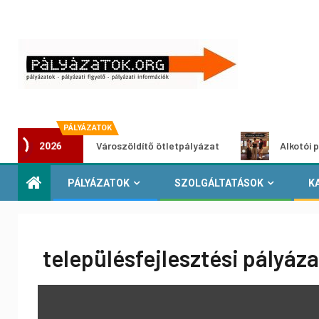
PÁLYÁZATOK
Városzöldítő ötletpályázat
Alkotói pályázat m
2026
PÁLYÁZATOK
SZOLGÁLTATÁSOK
K
településfejlesztési pályáz