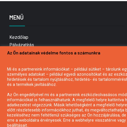
MENÜ
Kezdőlap
Pályázatírás
Az Ön adatainak védelme fontos a számunkra
Bemutatkozás
Médiaajánlat
Hírlevél feliratkozás
Mi és a partnereink információkat – például sütiket – tárolunk
személyes adatokat – például egyedi azonosítókat és az eszköz 
Impresszum
hirdetések és tartalom nyújtásához, hirdetés- és tartalommérés
Kapcsolat
és a termékek javításához.
Adatvédelmi Nyilatkozat
Az Ön engedélyével mi és a partnereink eszközleolvasásos móds
információkat is felhasználhatunk. A megfelelő helyre kattintva h
adatkezelést végezzünk. Másik lehetőségként a megfelelő helyre 
előtt részletesebb információkhoz juthat, és megváltoztathatja b
kezeléséhez nem feltétlenül szükséges az Ön hozzájárulása, de jog
erre a weboldalra érvényesek. Erre a webhelyre visszatérve vag
beállításait..