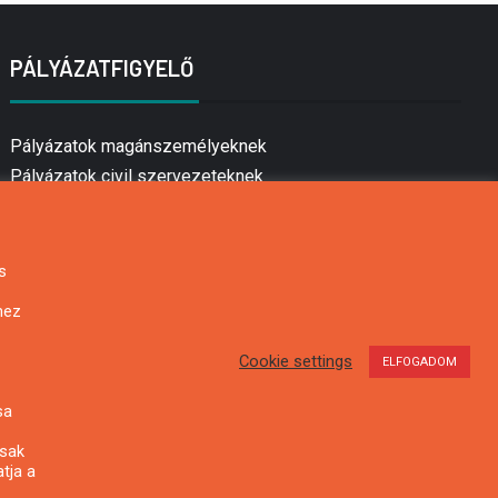
PÁLYÁZATFIGYELŐ
Pályázatok magánszemélyeknek
Pályázatok civil szervezeteknek
Pályázatok vállalkozásoknak
Önkormányzati pályázatok
Mezőgazdasági pályázatok
s
Falusi turizmus pályázatok
hez
Napelem pályázatok
GINOP pályázatok
Cookie settings
ELFOGADOM
sa
csak
tja a