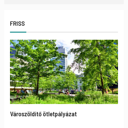
FRISS
Városzöldítő ötletpályázat