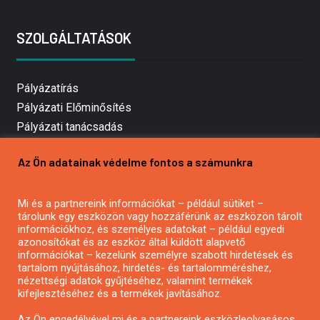
SZOLGÁLTATÁSOK
Pályázatírás
Pályázati Előminősítés
Pályázati tanácsadás
Pályázatírás vállalkozásoknak
Az Ön adatainak védelme fontos a számunkra
Mezőgazdasági pályázatírás
Pályázatírás magánszemélyeknek
Mi és a partnereink információkat – például sütiket –
Pályázatírás civil szervezeteknek
tárolunk egy eszközön vagy hozzáférünk az eszközön tárolt
Pályázatírás önkormányzatoknak
információkhoz, és személyes adatokat – például egyedi
azonosítókat és az eszköz által küldött alapvető
Pályázatfigyelés
információkat – kezelünk személyre szabott hirdetések és
Specifikus pályázatfigyelés vagy hírlevél
tartalom nyújtásához, hirdetés- és tartalomméréshez,
nézettségi adatok gyűjtéséhez, valamint termékek
kifejlesztéséhez és a termékek javításához.
PÁLYÁZATFIGYELŐ
Az Ön engedélyével mi és a partnereink eszközleolvasásos