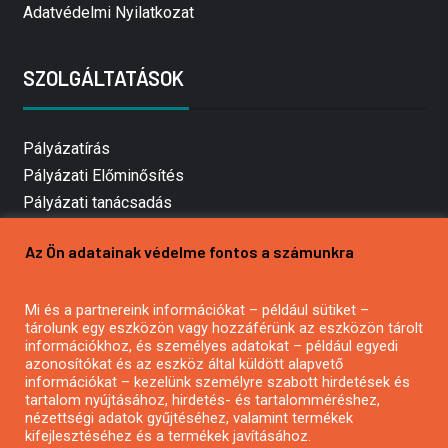
Adatvédelmi Nyilatkozat
SZOLGÁLTATÁSOK
Pályázatírás
Pályázati Előminősítés
Pályázati tanácsadás
Pályázatírás vállalkozásoknak
Az Ön adatainak védelme fontos a számunkra
Mezőgazdasági pályázatírás
Pályázatírás magánszemélyeknek
Mi és a partnereink információkat – például sütiket –
Pályázatírás civil szervezeteknek
tárolunk egy eszközön vagy hozzáférünk az eszközön tárolt
Pályázatírás önkormányzatoknak
információkhoz, és személyes adatokat – például egyedi
azonosítókat és az eszköz által küldött alapvető
Pályázatfigyelés
információkat – kezelünk személyre szabott hirdetések és
Specifikus pályázatfigyelés vagy hírlevél
tartalom nyújtásához, hirdetés- és tartalomméréshez,
nézettségi adatok gyűjtéséhez, valamint termékek
kifejlesztéséhez és a termékek javításához.