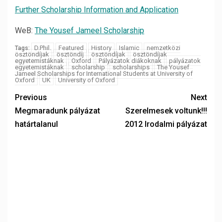
Further Scholarship Information and Application
WeB:
The Yousef Jameel Scholarship
D.Phil.
Featured
History
Islamic
nemzetközi
Tags:
ösztöndíjak
ösztöndíj
ösztöndíjak
ösztöndíjak
egyetemistáknak
Oxford
Pályázatok diákoknak
pályázatok
egyetemistáknak
scholarship
scholarships
The Yousef
Jameel Scholarships for International Students at University of
Oxford
UK
University of Oxford
Previous
Next
Megmaradunk pályázat
Szerelmesek voltunk!!!
határtalanul
2012 Irodalmi pályázat