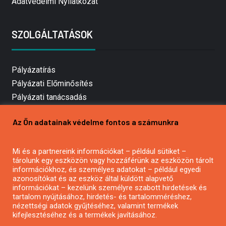
Adatvédelmi Nyilatkozat
SZOLGÁLTATÁSOK
Pályázatírás
Pályázati Előminősítés
Pályázati tanácsadás
Pályázatírás vállalkozásoknak
Az Ön adatainak védelme fontos a számunkra
Mezőgazdasági pályázatírás
Pályázatírás magánszemélyeknek
Mi és a partnereink információkat – például sütiket –
Pályázatírás civil szervezeteknek
tárolunk egy eszközön vagy hozzáférünk az eszközön tárolt
Pályázatírás önkormányzatoknak
információkhoz, és személyes adatokat – például egyedi
azonosítókat és az eszköz által küldött alapvető
Pályázatfigyelés
információkat – kezelünk személyre szabott hirdetések és
Specifikus pályázatfigyelés vagy hírlevél
tartalom nyújtásához, hirdetés- és tartalomméréshez,
nézettségi adatok gyűjtéséhez, valamint termékek
kifejlesztéséhez és a termékek javításához.
PÁLYÁZATFIGYELŐ