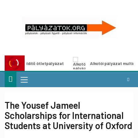
ároszöldítő ötletpályázat
Alkotói pályázat multimédia-ki
The Yousef Jameel
Scholarships for International
Students at University of Oxford