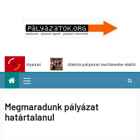
tletpályázat
Alkotói pályázat multimédia-kiállításhoz
Megmaradunk pályázat
határtalanul