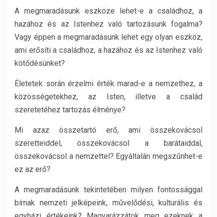
A megmaradásunk eszköze lehet-e a családhoz, a
hazához és az Istenhez való tartozásunk fogalma?
Vagy éppen a megmaradásunk lehet egy olyan eszköz,
ami erősíti a családhoz, a hazához és az Istenhez való
kötődésünket?
Életetek során érzelmi érték marad-e a nemzethez, a
közösségetekhez, az Isten, illetve a család
szeretetéhez tartozás élménye?
Mi azaz összetartó erő, ami összekovácsol
szeretteiddel, összekovácsol a barátaiddal,
összekovácsol a nemzettel? Egyáltalán megszűnhet-e
ez az erő?
A megmaradásunk tekintetében milyen fontossággal
bírnak nemzeti jelképeink, művelődési, kulturális és
egyházi értékeink? Magyarázzátok meg ezeknek a