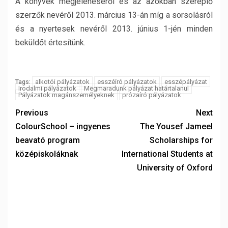
A könyvek megjelenéséről és az azokban szereplő
szerzők nevéről 2013. március 13-án míg a sorsolásról
és a nyertesek nevéről 2013. június 1-jén minden
beküldőt értesítünk.
alkotói pályázatok
esszéíró pályázatok
esszépályázat
Tags:
Irodalmi pályázatok
Megmaradunk pályázat határtalanul
Pályázatok magánszemélyeknek
prózaíró pályázatok
Previous
Next
ColourSchool – ingyenes
The Yousef Jameel
beavató program
Scholarships for
középiskoláknak
International Students at
University of Oxford