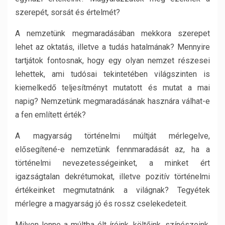
szerepét, sorsát és értelmét?
A nemzetünk megmaradásában mekkora szerepet
lehet az oktatás, illetve a tudás hatalmának? Mennyire
tartjátok fontosnak, hogy egy olyan nemzet részesei
lehettek, ami tudósai tekintetében világszinten is
kiemelkedő teljesítményt mutatott és mutat a mai
napig? Nemzetünk megmaradásának hasznára válhat-e
a fen említett érték?
A magyarság történelmi múltját mérlegelve,
elősegítené-e nemzetünk fennmaradását az, ha a
történelmi nevezetességeinket, a minket ért
igazságtalan dekrétumokat, illetve pozitív történelmi
értékeinket megmutatnánk a világnak? Tegyétek
mérlegre a magyarság jó és rossz cselekedeteit.
Milyen lenne a múltba élt íróink, költőink, színészeink,