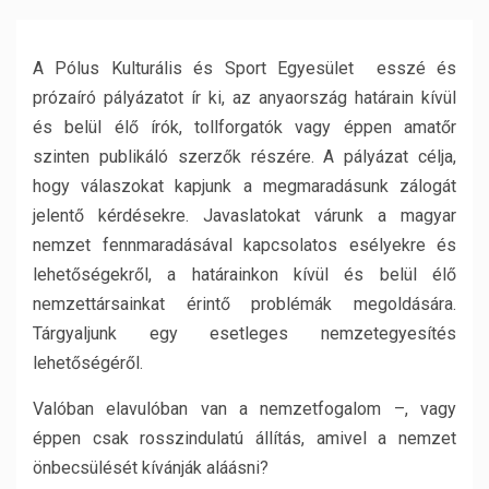
A Pólus Kulturális és Sport Egyesület esszé és
prózaíró pályázatot ír ki, az anyaország határain kívül
és belül élő írók, tollforgatók vagy éppen amatőr
szinten publikáló szerzők részére. A pályázat célja,
hogy válaszokat kapjunk a megmaradásunk zálogát
jelentő kérdésekre. Javaslatokat várunk a magyar
nemzet fennmaradásával kapcsolatos esélyekre és
lehetőségekről, a határainkon kívül és belül élő
nemzettársainkat érintő problémák megoldására.
Tárgyaljunk egy esetleges nemzetegyesítés
lehetőségéről.
Valóban elavulóban van a nemzetfogalom –, vagy
éppen csak rosszindulatú állítás, amivel a nemzet
önbecsülését kívánják aláásni?