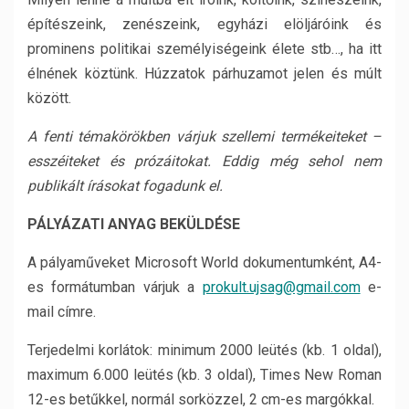
építészeink, zenészeink, egyházi elöljáróink és
prominens politikai személyiségeink élete stb…, ha itt
élnének köztünk. Húzzatok párhuzamot jelen és múlt
között.
A fenti témakörökben várjuk szellemi termékeiteket –
esszéiteket és prózáitokat. Eddig még sehol nem
publikált írásokat fogadunk el.
PÁLYÁZATI ANYAG BEKÜLDÉSE
A pályaműveket Microsoft World dokumentumként, A4-
es formátumban várjuk a
prokult.ujsag@gmail.com
e-
mail címre.
Terjedelmi korlátok: minimum 2000 leütés (kb. 1 oldal),
maximum 6.000 leütés (kb. 3 oldal), Times New Roman
12-es betűkkel, normál sorközzel, 2 cm-es margókkal.