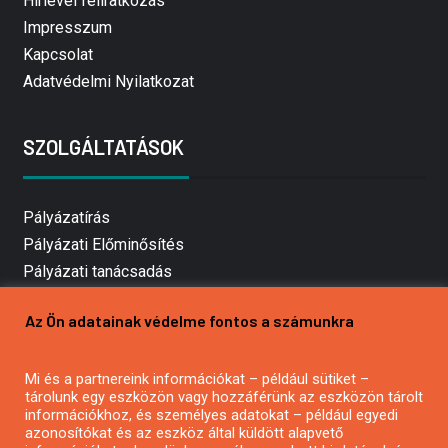
Hírlevél feliratkozás
Impresszum
Kapcsolat
Adatvédelmi Nyilatkozat
SZOLGÁLTATÁSOK
Pályázatírás
Pályázati Előminősítés
Pályázati tanácsadás
Pályázatírás vállalkozásoknak
Az Ön adatainak védelme fontos a számunkra
Mezőgazdasági pályázatírás
Pályázatírás magánszemélyeknek
Mi és a partnereink információkat – például sütiket –
Pályázatírás civil szervezeteknek
tárolunk egy eszközön vagy hozzáférünk az eszközön tárolt
Pályázatírás önkormányzatoknak
információkhoz, és személyes adatokat – például egyedi
azonosítókat és az eszköz által küldött alapvető
Pályázatfigyelés