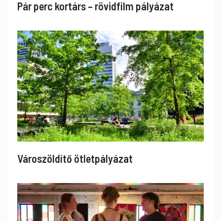
Pár perc kortárs – rövidfilm pályázat
Városzöldítő ötletpályázat