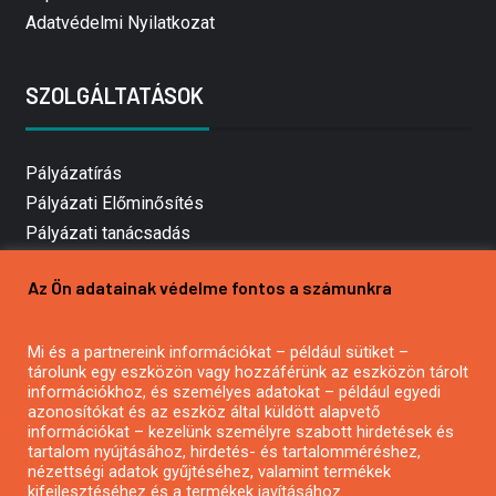
Adatvédelmi Nyilatkozat
SZOLGÁLTATÁSOK
Pályázatírás
Pályázati Előminősítés
Pályázati tanácsadás
Pályázatírás vállalkozásoknak
Az Ön adatainak védelme fontos a számunkra
Mezőgazdasági pályázatírás
Pályázatírás magánszemélyeknek
Mi és a partnereink információkat – például sütiket –
Pályázatírás civil szervezeteknek
tárolunk egy eszközön vagy hozzáférünk az eszközön tárolt
Pályázatírás önkormányzatoknak
információkhoz, és személyes adatokat – például egyedi
azonosítókat és az eszköz által küldött alapvető
Pályázatfigyelés
információkat – kezelünk személyre szabott hirdetések és
Specifikus pályázatfigyelés vagy hírlevél
tartalom nyújtásához, hirdetés- és tartalomméréshez,
nézettségi adatok gyűjtéséhez, valamint termékek
kifejlesztéséhez és a termékek javításához.