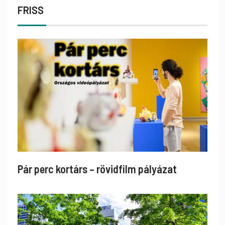
FRISS
Pár perc kortárs – rövidfilm pályázat