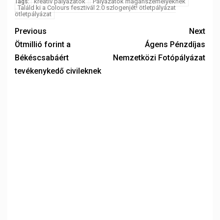
kreatív pályázatok
Pályázatok magánszemélyeknek
Tags:
Találd ki a Colours fesztivál 2.0 szlogenjét! ötletpályázat
ötletpályázat
Previous
Next
Ötmillió forint a
Ágens Pénzdíjas
Békéscsabáért
Nemzetközi Fotópályázat
tevékenykedő civileknek