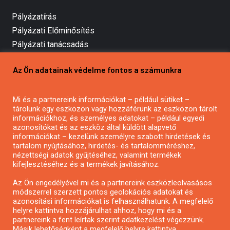
Pályázatírás
Pályázati Előminősítés
Pályázati tanácsadás
Pályázatírás vállalkozásoknak
Az Ön adatainak védelme fontos a számunkra
Mezőgazdasági pályázatírás
Pályázatírás magánszemélyeknek
Mi és a partnereink információkat – például sütiket –
Pályázatírás civil szervezeteknek
tárolunk egy eszközön vagy hozzáférünk az eszközön tárolt
Pályázatírás önkormányzatoknak
információkhoz, és személyes adatokat – például egyedi
azonosítókat és az eszköz által küldött alapvető
Pályázatfigyelés
információkat – kezelünk személyre szabott hirdetések és
Specifikus pályázatfigyelés vagy hírlevél
tartalom nyújtásához, hirdetés- és tartalomméréshez,
nézettségi adatok gyűjtéséhez, valamint termékek
kifejlesztéséhez és a termékek javításához.
PÁLYÁZATFIGYELŐ
Az Ön engedélyével mi és a partnereink eszközleolvasásos
módszerrel szerzett pontos geolokációs adatokat és
azonosítási információkat is felhasználhatunk. A megfelelő
helyre kattintva hozzájárulhat ahhoz, hogy mi és a
Pályázatok magánszemélyeknek
partnereink a fent leírtak szerint adatkezelést végezzünk.
Pályázatok civil szervezeteknek
Másik lehetőségként a megfelelő helyre kattintva