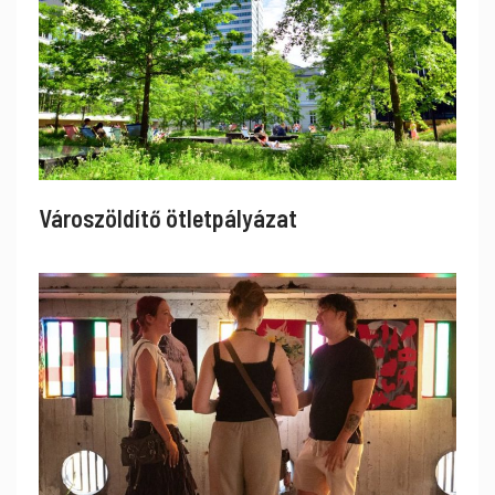
Városzöldítő ötletpályázat