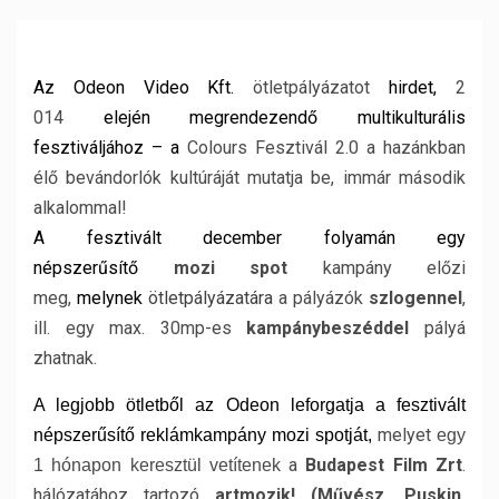
Az Odeon Video Kft.
ötletpályázatot
hirdet,
2
014
elején
megrendezendő
multikulturális
fesztiváljához – a
Colours Fesztivál 2.0 a hazánkban
élő bevándorlók kultúráját mutatja be, immár második
alkalommal!
A fesztivált december folyamán egy
népszerűsítő
mozi spot
kampány előzi
meg,
melynek
ötletpályázatára
a pályázók
szlogennel
,
ill. egy max. 30mp-es
kampánybeszéddel
pályá
zhatnak.
A legjobb ötletből az Odeon leforgatja a fesztivált
melyet
népszerűsítő reklámkampány mozi spotját,
egy
a
Budapest Film
Zrt
.
1 hónapon keresztül vetítenek
hálózatához tartozó
artmozik! (Művész, Puskin,