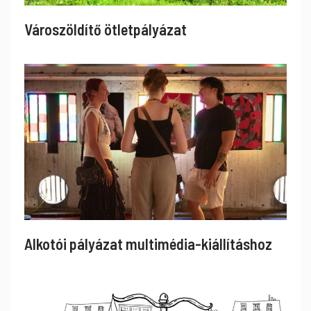
Városzöldítő ötletpályázat
Alkotói pályázat multimédia-kiállításhoz