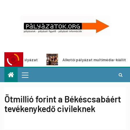
tletpályázat
Alkotói pályázat multimédia-kiállításhoz
Ötmillió forint a Békéscsabáért
tevékenykedő civileknek