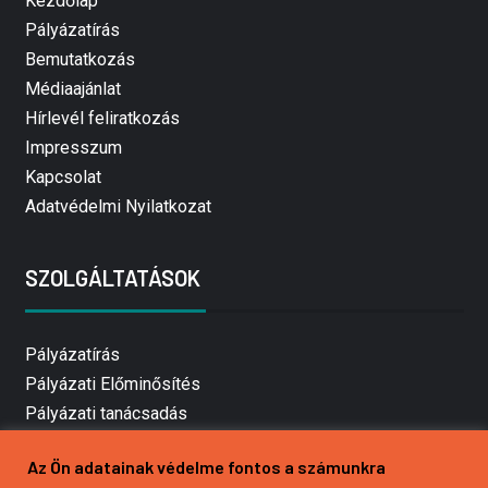
Kezdőlap
Pályázatírás
Bemutatkozás
Médiaajánlat
Hírlevél feliratkozás
Impresszum
Kapcsolat
Adatvédelmi Nyilatkozat
SZOLGÁLTATÁSOK
Pályázatírás
Pályázati Előminősítés
Pályázati tanácsadás
Pályázatírás vállalkozásoknak
Az Ön adatainak védelme fontos a számunkra
Mezőgazdasági pályázatírás