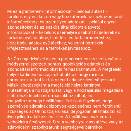
Pályázatírás magánszemélyeknek
Mi és a partnereink információkat – például sütiket –
Pályázatírás civil szervezeteknek
tárolunk egy eszközön vagy hozzáférünk az eszközön tárolt
Pályázatírás önkormányzatoknak
információkhoz, és személyes adatokat – például egyedi
azonosítókat és az eszköz által küldött alapvető
Pályázatfigyelés
információkat – kezelünk személyre szabott hirdetések és
Specifikus pályázatfigyelés vagy hírlevél
tartalom nyújtásához, hirdetés- és tartalomméréshez,
nézettségi adatok gyűjtéséhez, valamint termékek
kifejlesztéséhez és a termékek javításához.
PÁLYÁZATFIGYELŐ
Az Ön engedélyével mi és a partnereink eszközleolvasásos
módszerrel szerzett pontos geolokációs adatokat és
azonosítási információkat is felhasználhatunk. A megfelelő
helyre kattintva hozzájárulhat ahhoz, hogy mi és a
Pályázatok magánszemélyeknek
partnereink a fent leírtak szerint adatkezelést végezzünk.
Pályázatok civil szervezeteknek
Másik lehetőségként a megfelelő helyre kattintva
elutasíthatja a hozzájárulást, vagy a hozzájárulás megadása
Pályázatok vállalkozásoknak
előtt részletesebb információkhoz juthat, és
Önkormányzati pályázatok
megváltoztathatja beállításait. Felhívjuk figyelmét, hogy
személyes adatainak bizonyos kezeléséhez nem feltétlenül
Mezőgazdasági pályázatok
szükséges az Ön hozzájárulása, de jogában áll tiltakozni az
Falusi turizmus pályázatok
ilyen jellegű adatkezelés ellen. A beállításai csak erre a
weboldalra érvényesek. Erre a webhelyre visszatérve vagy az
Napelem pályázatok
adatvédelmi szabályzatunk segítségével bármikor
GINOP pályázatok