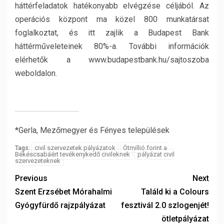
háttérfeladatok hatékonyabb elvégzése céljából. Az
operációs központ ma közel 800 munkatársat
foglalkoztat, és itt zajlik a Budapest Bank
háttérműveleteinek 80%-a. További információk
elérhetők a www.budapestbank.hu/sajtoszoba
weboldalon.
*Gerla, Mezőmegyer és Fényes települések
civil szervezetek pályázatok
Ötmillió forint a
Tags:
Békéscsabáért tevékenykedő civileknek
pályázat civil
szervezeteknek
Previous
Next
Szent Erzsébet Mórahalmi
Találd ki a Colours
Gyógyfürdő rajzpályázat
fesztivál 2.0 szlogenjét!
ötletpályázat