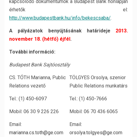
kapcsolódó dokumentumok a Budapest Bank honlapján
érhetők el:
http://www.budapestbank.hu/info/bekescsaba/
.
A pályázatok benyújtásának határideje
2013.
november 18. (hétfő) éjfél
.
További információ:
Budapest Bank
Sajtóosztály
CS. TÓTH Marianna, Public
TÖLGYES Orsolya, szenior
Relations vezető
Public Relations munkatárs
Tel.: (1) 450-6097
Tel.: (1) 450-7666
Mobil: 06 30 9 226 226
Mobil: 06 70 436 6065
Email:
Email:
marianna.cs.toth@ge.com
orsolya.tolgyes@ge.com