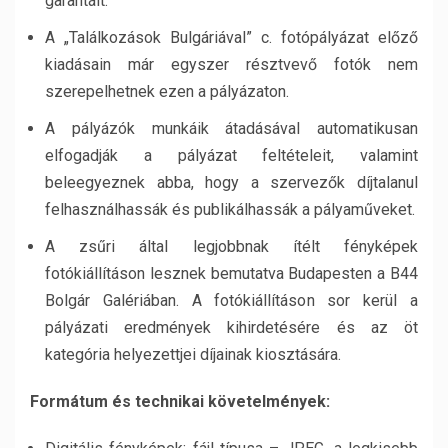
garantált.
A „Találkozások Bulgáriával” c. fotópályázat előző
kiadásain már egyszer résztvevő fotók nem
szerepelhetnek ezen a pályázaton.
A pályázók munkáik átadásával automatikusan
elfogadják a pályázat feltételeit, valamint
beleegyeznek abba, hogy a szervezők díjtalanul
felhasználhassák és publikálhassák a pályaműveket.
A zsűri által legjobbnak ítélt fényképek
fotókiállításon lesznek bemutatva Budapesten
а
B44
Bolgár Galériában. A fotókiállításon sor kerül a
pályázati eredmények kihirdetésére és az öt
kategória helyezettjei díjainak kiosztására.
Formátum és technikai követelmények: