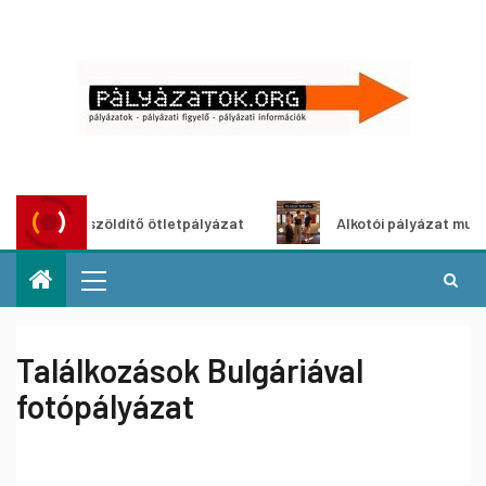
Városzöldítő ötletpályázat
Alkotói pályázat multimédia-k
Találkozások Bulgáriával
fotópályázat