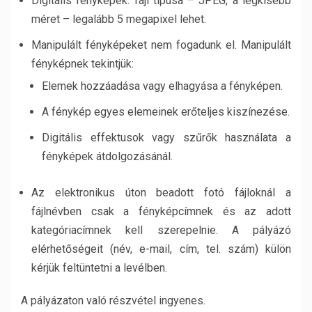
Digitális fényképek: fájl típusa – JPEG, a legkisebb
méret – legalább
5
megapixel lehet.
Manipulált fényképeket nem fogadunk el. Manipulált
fényképnek tekintjük:
Elemek hozzáadása vagy elhagyása a fényképen.
A fénykép egyes elemeinek erőteljes kiszínezése.
Digitális effektusok vagy szűrők használata a
fényképek átdolgozásánál.
Az elektronikus úton beadott fotó fájloknál a
fájlnévben csak a fényképcímnek és az adott
kategóriacímnek kell szerepelnie. A pályázó
elérhetőségeit (név, e-mail, cím, tel. szám) külön
kérjük feltüntetni a levélben.
A pályázaton való részvétel ingyenes.