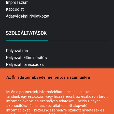
Impresszum
Kapcsolat
Adatvédelmi Nyilatkozat
SZOLGÁLTATÁSOK
Pályázatírás
Pályázati Előminősítés
Pályázati tanácsadás
Pályázatírás vállalkozásoknak
Az Ön adatainak védelme fontos a számunkra
Mezőgazdasági pályázatírás
Pályázatírás magánszemélyeknek
Mi és a partnereink információkat – például sütiket –
Pályázatírás civil szervezeteknek
tárolunk egy eszközön vagy hozzáférünk az eszközön tárolt
Pályázatírás önkormányzatoknak
információkhoz, és személyes adatokat – például egyedi
azonosítókat és az eszköz által küldött alapvető
Pályázatfigyelés
információkat – kezelünk személyre szabott hirdetések és
Specifikus pályázatfigyelés vagy hírlevél