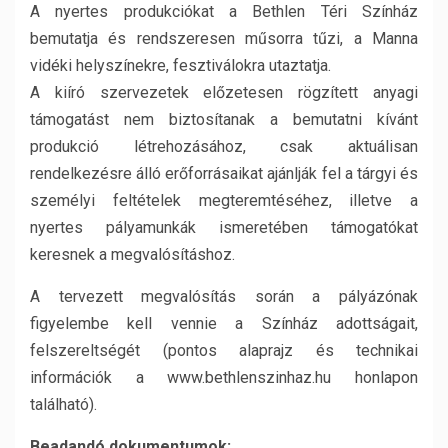
A nyertes produkciókat a Bethlen Téri Színház
bemutatja és rendszeresen műsorra tűzi, a Manna
vidéki helyszínekre, fesztiválokra utaztatja.
A kiíró szervezetek előzetesen rögzített anyagi
támogatást nem biztosítanak a bemutatni kívánt
produkció létrehozásához, csak aktuálisan
rendelkezésre álló erőforrásaikat ajánlják fel a tárgyi és
személyi feltételek megteremtéséhez, illetve a
nyertes pályamunkák ismeretében támogatókat
keresnek a megvalósításhoz.
A tervezett megvalósítás során a pályázónak
figyelembe kell vennie a Színház adottságait,
felszereltségét (pontos alaprajz és technikai
információk a www.bethlenszinhaz.hu honlapon
található).
Beadandó dokumentumok: