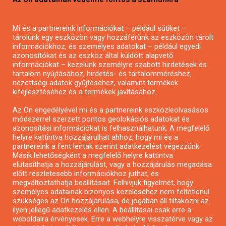
Mezőgazdasági pályázatírás
Pályázatírás magánszemélyeknek
Mi és a partnereink információkat – például sütiket –
Pályázatírás civil szervezeteknek
tárolunk egy eszközön vagy hozzáférünk az eszközön tárolt
Pályázatírás önkormányzatoknak
információkhoz, és személyes adatokat – például egyedi
azonosítókat és az eszköz által küldött alapvető
Pályázatfigyelés
információkat – kezelünk személyre szabott hirdetések és
Specifikus pályázatfigyelés vagy hírlevél
tartalom nyújtásához, hirdetés- és tartalomméréshez,
nézettségi adatok gyűjtéséhez, valamint termékek
kifejlesztéséhez és a termékek javításához.
PÁLYÁZATFIGYELŐ
Az Ön engedélyével mi és a partnereink eszközleolvasásos
módszerrel szerzett pontos geolokációs adatokat és
azonosítási információkat is felhasználhatunk. A megfelelő
helyre kattintva hozzájárulhat ahhoz, hogy mi és a
Pályázatok magánszemélyeknek
partnereink a fent leírtak szerint adatkezelést végezzünk.
Pályázatok civil szervezeteknek
Másik lehetőségként a megfelelő helyre kattintva
elutasíthatja a hozzájárulást, vagy a hozzájárulás megadása
Pályázatok vállalkozásoknak
előtt részletesebb információkhoz juthat, és
Önkormányzati pályázatok
megváltoztathatja beállításait. Felhívjuk figyelmét, hogy
személyes adatainak bizonyos kezeléséhez nem feltétlenül
Mezőgazdasági pályázatok
szükséges az Ön hozzájárulása, de jogában áll tiltakozni az
Falusi turizmus pályázatok
ilyen jellegű adatkezelés ellen. A beállításai csak erre a
weboldalra érvényesek. Erre a webhelyre visszatérve vagy az
Napelem pályázatok