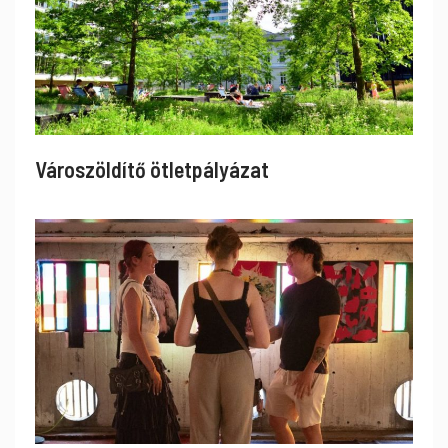
Városzöldítő ötletpályázat