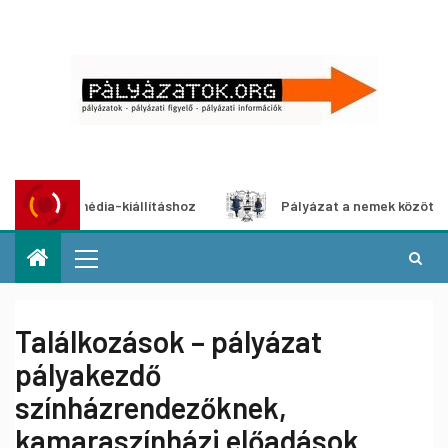
ultimédia-kiállításhoz
Pályázat a nemek közötti egyenlő
Találkozások – pályázat
pályakezdő
színházrendezőknek,
kamaraszínházi előadások