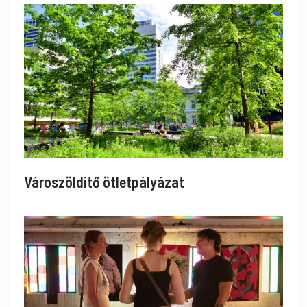
Városzöldítő ötletpályázat