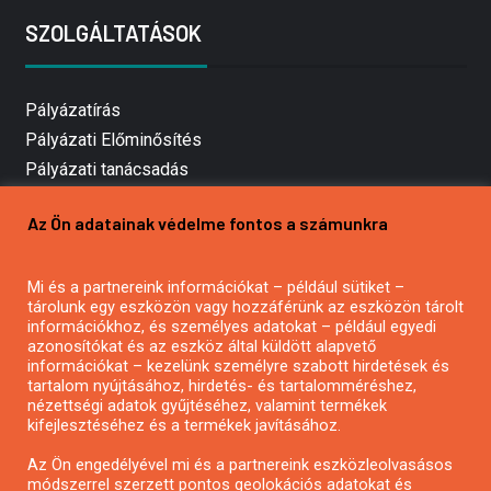
SZOLGÁLTATÁSOK
Pályázatírás
Pályázati Előminősítés
Pályázati tanácsadás
Pályázatírás vállalkozásoknak
Az Ön adatainak védelme fontos a számunkra
Mezőgazdasági pályázatírás
Pályázatírás magánszemélyeknek
Mi és a partnereink információkat – például sütiket –
Pályázatírás civil szervezeteknek
tárolunk egy eszközön vagy hozzáférünk az eszközön tárolt
Pályázatírás önkormányzatoknak
információkhoz, és személyes adatokat – például egyedi
azonosítókat és az eszköz által küldött alapvető
Pályázatfigyelés
információkat – kezelünk személyre szabott hirdetések és
Specifikus pályázatfigyelés vagy hírlevél
tartalom nyújtásához, hirdetés- és tartalomméréshez,
nézettségi adatok gyűjtéséhez, valamint termékek
kifejlesztéséhez és a termékek javításához.
PÁLYÁZATFIGYELŐ
Az Ön engedélyével mi és a partnereink eszközleolvasásos
módszerrel szerzett pontos geolokációs adatokat és