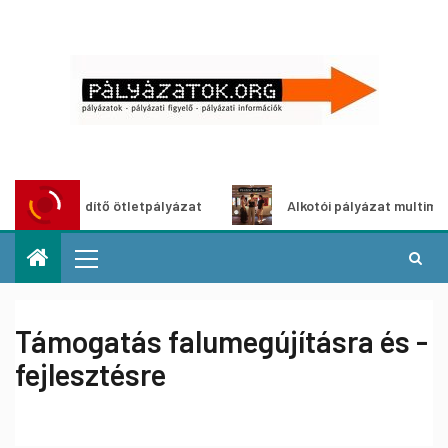
roszöldítő ötletpályázat
Alkotói pályázat multimédia-kiá
Támogatás falumegújításra és -
fejlesztésre