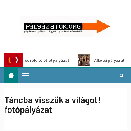
Városzöldítő ötletpályázat
Alkotói pályázat multimédia
Táncba visszük a világot!
fotópályázat