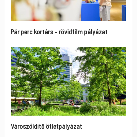
Pár perc kortárs – rövidfilm pályázat
Városzöldítő ötletpályázat