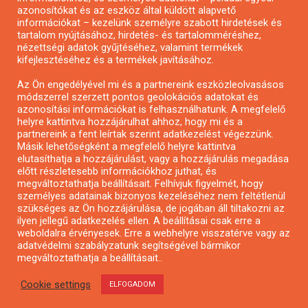
Pályázatfigyelés
azonosítókat és az eszköz által küldött alapvető
információkat – kezelünk személyre szabott hirdetések és
Specifikus pályázatfigyelés vagy hírlevél
tartalom nyújtásához, hirdetés- és tartalomméréshez,
nézettségi adatok gyűjtéséhez, valamint termékek
kifejlesztéséhez és a termékek javításához.
PÁLYÁZATFIGYELŐ
Az Ön engedélyével mi és a partnereink eszközleolvasásos
módszerrel szerzett pontos geolokációs adatokat és
azonosítási információkat is felhasználhatunk. A megfelelő
helyre kattintva hozzájárulhat ahhoz, hogy mi és a
Pályázatok magánszemélyeknek
partnereink a fent leírtak szerint adatkezelést végezzünk.
Pályázatok civil szervezeteknek
Másik lehetőségként a megfelelő helyre kattintva
elutasíthatja a hozzájárulást, vagy a hozzájárulás megadása
Pályázatok vállalkozásoknak
előtt részletesebb információkhoz juthat, és
Önkormányzati pályázatok
megváltoztathatja beállításait. Felhívjuk figyelmét, hogy
személyes adatainak bizonyos kezeléséhez nem feltétlenül
Mezőgazdasági pályázatok
szükséges az Ön hozzájárulása, de jogában áll tiltakozni az
Falusi turizmus pályázatok
ilyen jellegű adatkezelés ellen. A beállításai csak erre a
weboldalra érvényesek. Erre a webhelyre visszatérve vagy az
Napelem pályázatok
adatvédelmi szabályzatunk segítségével bármikor
GINOP pályázatok
megváltoztathatja a beállításait..
Cookie settings
ELFOGADOM
Copyright © All rights reserved.