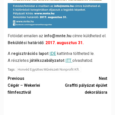
Fotóidat emailen az
info@mnte.hu
címre küldheted el.
Beküldési határidő
:
2017. augusztus 31.
A
regisztrációs lapot
IDE
kattintva töltheted le.
A részletes
játékszabályzatot
ITT
olvashatod.
Honvéd Együttes Művészeti Nonprofit Kft.
Tags:
Previous
Next
Cégér – Wekerlei
Graffiti pályázat épület
filmfesztivál
dekorálásra