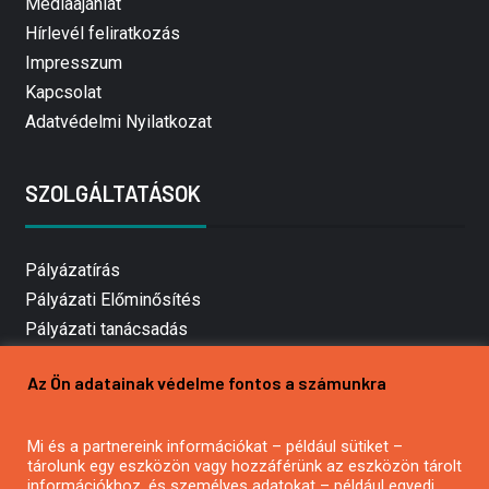
Médiaajánlat
Hírlevél feliratkozás
Impresszum
Kapcsolat
Adatvédelmi Nyilatkozat
SZOLGÁLTATÁSOK
Pályázatírás
Pályázati Előminősítés
Pályázati tanácsadás
Pályázatírás vállalkozásoknak
Az Ön adatainak védelme fontos a számunkra
Mezőgazdasági pályázatírás
Pályázatírás magánszemélyeknek
Pályázatírás civil szervezeteknek
Mi és a partnereink információkat – például sütiket –
tárolunk egy eszközön vagy hozzáférünk az eszközön tárolt
Pályázatírás önkormányzatoknak
információkhoz, és személyes adatokat – például egyedi