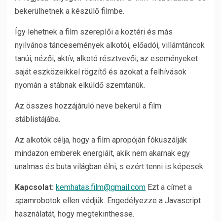
bekerülhetnek a készülő filmbe.
Így lehetnek a film szereplői a köztéri és más
nyilvános táncesemények alkotói, előadói, villámtáncok
tanúi, nézői, aktív, alkotó résztvevői, az eseményeket
saját eszközeikkel rögzítő és azokat a felhívások
nyomán a stábnak elküldő szemtanúk.
Az összes hozzájáruló neve bekerül a film
stáblistájába.
Az alkotók célja, hogy a film apropóján fókuszálják
mindazon emberek energiáit, akik nem akarnak egy
unalmas és buta világban élni, s ezért tenni is képesek.
Kapcsolat:
kemhatas.film@gmail.com
Ezt a címet a
spamrobotok ellen védjük. Engedélyezze a Javascript
használatát, hogy megtekinthesse.