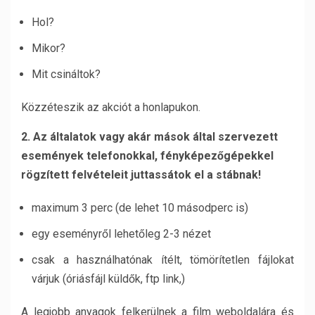
Hol?
Mikor?
Mit csináltok?
Közzéteszik az akciót a honlapukon.
2. Az általatok vagy akár mások által szervezett
események telefonokkal, fényképezőgépekkel
rögzített felvételeit juttassátok el a stábnak!
maximum 3 perc (de lehet 10 másodperc is)
egy eseményről lehetőleg 2-3 nézet
csak a használhatónak ítélt, tömörítetlen fájlokat
várjuk (óriásfájl küldők, ftp link,)
A legjobb anyagok felkerülnek a film weboldalára és