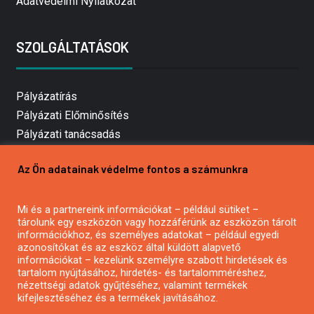
Adatvédelmi Nyilatkozat
SZOLGÁLTATÁSOK
Pályázatírás
Pályázati Előminősítés
Pályázati tanácsadás
Pályázatírás vállalkozásoknak
Az Ön adatainak védelme fontos a számunkra
Mezőgazdasági pályázatírás
Pályázatírás magánszemélyeknek
Mi és a partnereink információkat – például sütiket –
Pályázatírás civil szervezeteknek
tárolunk egy eszközön vagy hozzáférünk az eszközön tárolt
Pályázatírás önkormányzatoknak
információkhoz, és személyes adatokat – például egyedi
azonosítókat és az eszköz által küldött alapvető
Pályázatfigyelés
információkat – kezelünk személyre szabott hirdetések és
Specifikus pályázatfigyelés vagy hírlevél
tartalom nyújtásához, hirdetés- és tartalomméréshez,
nézettségi adatok gyűjtéséhez, valamint termékek
kifejlesztéséhez és a termékek javításához.
PÁLYÁZATFIGYELŐ