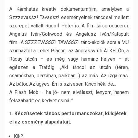
A Kémhatás kreatív dokumentumfilm, amelyben a
Szzzevassz! Tavassz! eseményeinek táncosai mellett
szerepet vállalt Rudolf Péter is. A film társproducerei:
Angelus Iván/Goliwood és Angelusz Iván/Katapult
film. A SZZZEVASSZ! TAVASSZ! tánc-akciók sora a MU
színháztól a Lehel Piacon, az Andrássy úti ÁTKELŐn, a
Ráday utcán – és még vagy harminc helyen – át
egészen a Trafóig. „Aki táncol az utcán (téren,
csarnokban, plazában, parkban…) az más. Az izgalmas.
Az bátor. Az ügyes. Én is szívesen táncolnék, de…
A Flash Mob – ha jó- nem elválaszt, lenyom, hanem
felszabadít és kedvet csinál.”
1. Készítsetek táncos performanszokat, küldjétek
el az esemény alapadatait:
Kik?