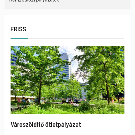
FRISS
Városzöldítő ötletpályázat