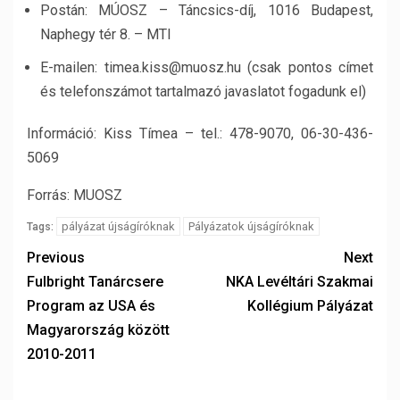
Postán: MÚOSZ – Táncsics-díj, 1016 Budapest,
Naphegy tér 8. – MTI
E-mailen: timea.kiss@muosz.hu (csak pontos címet
és telefonszámot tartalmazó javaslatot fogadunk el)
Információ: Kiss Tímea – tel.: 478-9070, 06-30-436-
5069
Forrás: MUOSZ
pályázat újságíróknak
Pályázatok újságíróknak
Tags:
Previous
Next
Fulbright Tanárcsere
NKA Levéltári Szakmai
Program az USA és
Kollégium Pályázat
Magyarország között
2010-2011