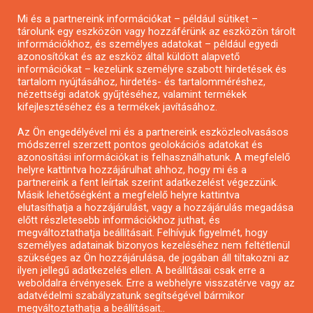
Pályázatírás magánszemélyeknek
Mi és a partnereink információkat – például sütiket –
Pályázatírás civil szervezeteknek
tárolunk egy eszközön vagy hozzáférünk az eszközön tárolt
Pályázatírás önkormányzatoknak
információkhoz, és személyes adatokat – például egyedi
azonosítókat és az eszköz által küldött alapvető
Pályázatfigyelés
információkat – kezelünk személyre szabott hirdetések és
Specifikus pályázatfigyelés vagy hírlevél
tartalom nyújtásához, hirdetés- és tartalomméréshez,
nézettségi adatok gyűjtéséhez, valamint termékek
kifejlesztéséhez és a termékek javításához.
PÁLYÁZATFIGYELŐ
Az Ön engedélyével mi és a partnereink eszközleolvasásos
módszerrel szerzett pontos geolokációs adatokat és
azonosítási információkat is felhasználhatunk. A megfelelő
helyre kattintva hozzájárulhat ahhoz, hogy mi és a
Pályázatok magánszemélyeknek
partnereink a fent leírtak szerint adatkezelést végezzünk.
Pályázatok civil szervezeteknek
Másik lehetőségként a megfelelő helyre kattintva
elutasíthatja a hozzájárulást, vagy a hozzájárulás megadása
Pályázatok vállalkozásoknak
előtt részletesebb információkhoz juthat, és
Önkormányzati pályázatok
megváltoztathatja beállításait. Felhívjuk figyelmét, hogy
személyes adatainak bizonyos kezeléséhez nem feltétlenül
Mezőgazdasági pályázatok
szükséges az Ön hozzájárulása, de jogában áll tiltakozni az
Falusi turizmus pályázatok
ilyen jellegű adatkezelés ellen. A beállításai csak erre a
weboldalra érvényesek. Erre a webhelyre visszatérve vagy az
Napelem pályázatok
adatvédelmi szabályzatunk segítségével bármikor
GINOP pályázatok
megváltoztathatja a beállításait..