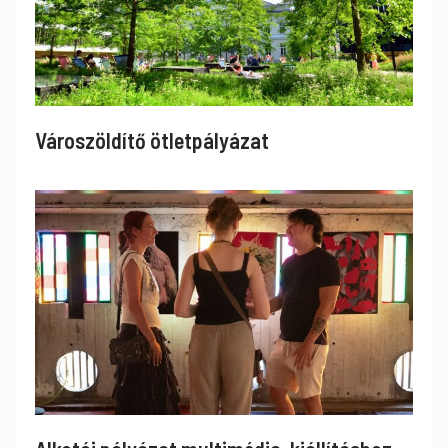
Városzöldítő ötletpályázat