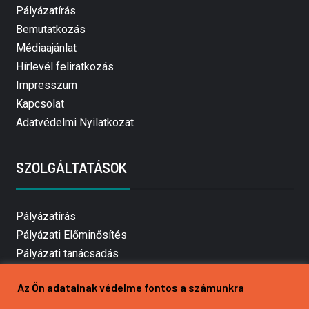
Pályázatírás
Bemutatkozás
Médiaajánlat
Hírlevél feliratkozás
Impresszum
Kapcsolat
Adatvédelmi Nyilatkozat
SZOLGÁLTATÁSOK
Pályázatírás
Pályázati Előminősítés
Pályázati tanácsadás
Pályázatírás vállalkozásoknak
Az Ön adatainak védelme fontos a számunkra
Mezőgazdasági pályázatírás