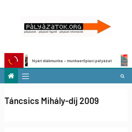
Nyári diákmunka – munkaerőpiaci pályázat
Művé
Táncsics Mihály-díj 2009