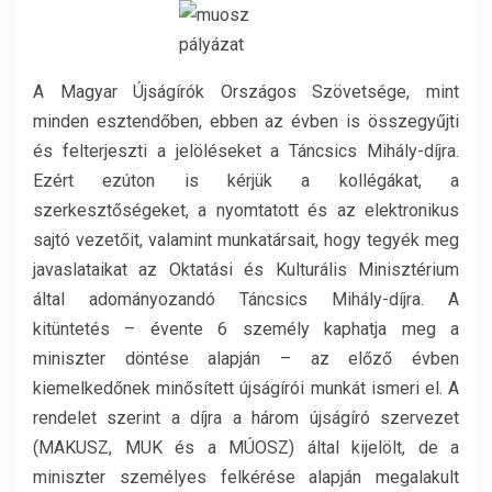
A Magyar Újságírók Országos Szövetsége, mint
minden esztendőben, ebben az évben is összegyűjti
és felterjeszti a jelöléseket a Táncsics Mihály-díjra.
Ezért ezúton is kérjük a kollégákat, a
szerkesztőségeket, a nyomtatott és az elektronikus
sajtó vezetőit, valamint munkatársait, hogy tegyék meg
javaslataikat az Oktatási és Kulturális Minisztérium
által adományozandó Táncsics Mihály-díjra. A
kitüntetés – évente 6 személy kaphatja meg a
miniszter döntése alapján – az előző évben
kiemelkedőnek minősített újságírói munkát ismeri el. A
rendelet szerint a díjra a három újságíró szervezet
(MAKUSZ, MUK és a MÚOSZ) által kijelölt, de a
miniszter személyes felkérése alapján megalakult