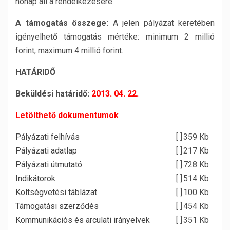
hónap áll a rendelkezésére.
A támogatás összege:
A jelen pályázat keretében
igényelhető támogatás mértéke: minimum 2 millió
forint, maximum 4 millió forint.
HATÁRIDŐ
Beküldési határidő:
2013. 04. 22.
Letölthető dokumentumok
Pályázati felhívás
[ ]
359 Kb
Pályázati adatlap
[ ]
217 Kb
Pályázati útmutató
[ ]
728 Kb
Indikátorok
[ ]
514 Kb
Költségvetési táblázat
[ ]
100 Kb
Támogatási szerződés
[ ]
454 Kb
Kommunikációs és arculati irányelvek
[ ]
351 Kb