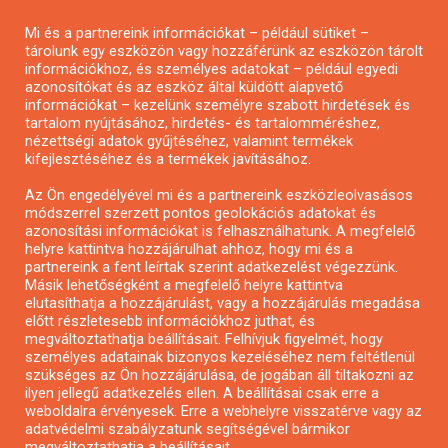
Pályázatírás magánszemélyeknek
Mi és a partnereink információkat – például sütiket –
Pályázatírás civil szervezeteknek
tárolunk egy eszközön vagy hozzáférünk az eszközön tárolt
Pályázatírás önkormányzatoknak
információkhoz, és személyes adatokat – például egyedi
azonosítókat és az eszköz által küldött alapvető
Pályázatfigyelés
információkat – kezelünk személyre szabott hirdetések és
Specifikus pályázatfigyelés vagy hírlevél
tartalom nyújtásához, hirdetés- és tartalomméréshez,
nézettségi adatok gyűjtéséhez, valamint termékek
kifejlesztéséhez és a termékek javításához.
PÁLYÁZATFIGYELŐ
Az Ön engedélyével mi és a partnereink eszközleolvasásos
módszerrel szerzett pontos geolokációs adatokat és
azonosítási információkat is felhasználhatunk. A megfelelő
helyre kattintva hozzájárulhat ahhoz, hogy mi és a
Pályázatok magánszemélyeknek
partnereink a fent leírtak szerint adatkezelést végezzünk.
Pályázatok civil szervezeteknek
Másik lehetőségként a megfelelő helyre kattintva
elutasíthatja a hozzájárulást, vagy a hozzájárulás megadása
Pályázatok vállalkozásoknak
előtt részletesebb információkhoz juthat, és
Önkormányzati pályázatok
megváltoztathatja beállításait. Felhívjuk figyelmét, hogy
személyes adatainak bizonyos kezeléséhez nem feltétlenül
Mezőgazdasági pályázatok
szükséges az Ön hozzájárulása, de jogában áll tiltakozni az
Falusi turizmus pályázatok
ilyen jellegű adatkezelés ellen. A beállításai csak erre a
weboldalra érvényesek. Erre a webhelyre visszatérve vagy az
Napelem pályázatok
adatvédelmi szabályzatunk segítségével bármikor
GINOP pályázatok
megváltoztathatja a beállításait..