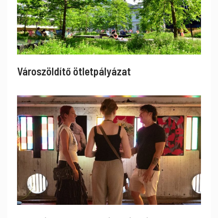
Városzöldítő ötletpályázat