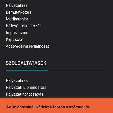
Pályázatírás
Bemutatkozás
Médiaajánlat
Hírlevél feliratkozás
Impresszum
Kapcsolat
Adatvédelmi Nyilatkozat
SZOLGÁLTATÁSOK
Pályázatírás
Pályázati Előminősítés
Pályázati tanácsadás
Pályázatírás vállalkozásoknak
Az Ön adatainak védelme fontos a számunkra
Mezőgazdasági pályázatírás