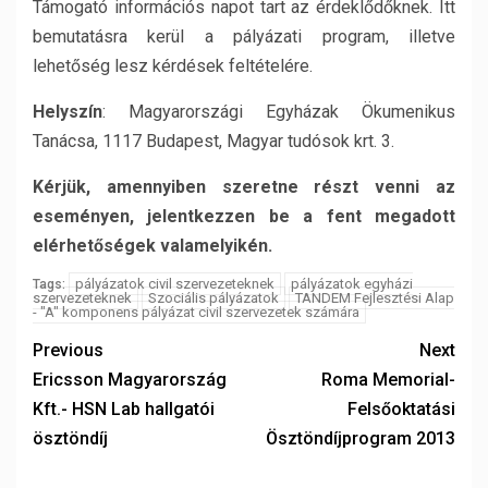
Támogató információs napot tart az érdeklődőknek. Itt
bemutatásra kerül a pályázati program, illetve
lehetőség lesz kérdések feltételére.
Helyszín
: Magyarországi Egyházak Ökumenikus
Tanácsa, 1117 Budapest, Magyar tudósok krt. 3.
Kérjük, amennyiben szeretne részt venni az
eseményen, jelentkezzen be a fent megadott
elérhetőségek valamelyikén.
pályázatok civil szervezeteknek
pályázatok egyházi
Tags:
szervezeteknek
Szociális pályázatok
TANDEM Fejlesztési Alap
- "A" komponens pályázat civil szervezetek számára
Previous
Next
Ericsson Magyarország
Roma Memorial-
Kft.- HSN Lab hallgatói
Felsőoktatási
ösztöndíj
Ösztöndíjprogram 2013