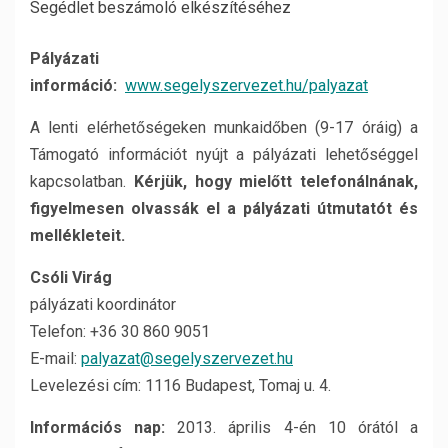
Segédlet beszámoló elkészítéséhez
Pályázati
információ:
www.segelyszervezet.hu/palyazat
A lenti elérhetőségeken munkaidőben (9-17 óráig) a
Támogató információt nyújt a pályázati lehetőséggel
kapcsolatban.
Kérjük, hogy mielőtt telefonálnának,
figyelmesen olvassák el a pályázati útmutatót és
mellékleteit.
Csóli Virág
pályázati koordinátor
Telefon: +36 30 860 9051
E-mail:
palyazat@segelyszervezet.hu
Levelezési cím: 1116 Budapest, Tomaj u. 4.
Információs nap:
2013. április 4-én 10 órától a