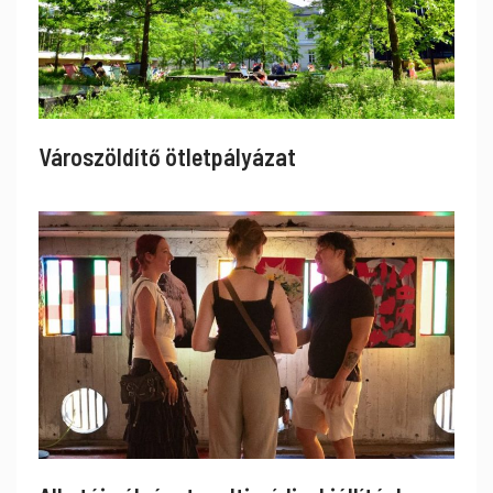
Városzöldítő ötletpályázat