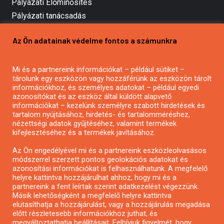
Pályázati Előminősítés
Pályázati tanácsadás
Pályázatírás vállalkozásoknak
Az Ön adatainak védelme fontos a számunkra
Mezőgazdasági pályázatírás
Pályázatírás magánszemélyeknek
Mi és a partnereink információkat – például sütiket –
Pályázatírás civil szervezeteknek
tárolunk egy eszközön vagy hozzáférünk az eszközön tárolt
Pályázatírás önkormányzatoknak
információkhoz, és személyes adatokat – például egyedi
azonosítókat és az eszköz által küldött alapvető
Pályázatfigyelés
információkat – kezelünk személyre szabott hirdetések és
Specifikus pályázatfigyelés vagy hírlevél
tartalom nyújtásához, hirdetés- és tartalomméréshez,
nézettségi adatok gyűjtéséhez, valamint termékek
kifejlesztéséhez és a termékek javításához.
PÁLYÁZATFIGYELŐ
Az Ön engedélyével mi és a partnereink eszközleolvasásos
módszerrel szerzett pontos geolokációs adatokat és
azonosítási információkat is felhasználhatunk. A megfelelő
helyre kattintva hozzájárulhat ahhoz, hogy mi és a
Pályázatok magánszemélyeknek
partnereink a fent leírtak szerint adatkezelést végezzünk.
Pályázatok civil szervezeteknek
Másik lehetőségként a megfelelő helyre kattintva
elutasíthatja a hozzájárulást, vagy a hozzájárulás megadása
Pályázatok vállalkozásoknak
előtt részletesebb információkhoz juthat, és
Önkormányzati pályázatok
megváltoztathatja beállításait. Felhívjuk figyelmét, hogy