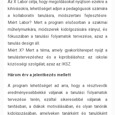
Az X Labor célja, hogy megoldásokat nyújtson ezekre a
kihívásokra, lehetőséget adjon a pedagógusok számára
a kollaboratív tanulásra, módszertani fejlesztésre.
Miért Labor? Mert a program elsősorban a szakmai
műhelymunkára, módszerek kidolgozására irányul, és
fókuszában a tanulási folyamatok tervezése, azaz a
tanulás design áll.
Miért X? Mert a téma, amely gyakorlóterepet nyújt a
tanulástervezéshez és a kipróbáláshoz: az iskolai
közösségi szolgálat, azaz az IKSZ.
Három érv a jelentkezés mellett
A program lehetőséget ad arra, hogy a résztvevők
eredményesebbekké váljanak a tanulási folyamatok
tervezése terén, ezáltal sikeresebbé váljanak a
tanításban, a diákok motiválásában, és olyan tanórák
kidolgozásában, amelyeken tanárként és tanulóként