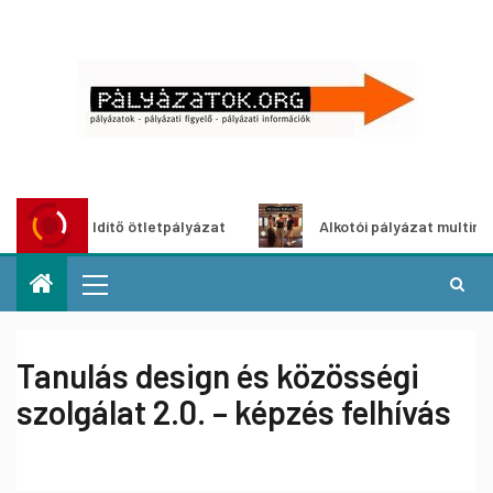
oszöldítő ötletpályázat
Alkotói pályázat multimédia-kiáll
Tanulás design és közösségi
szolgálat 2.0. – képzés felhívás