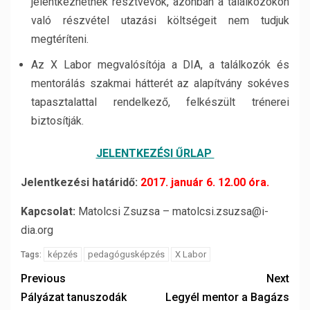
jelentkezhetnek résztvevők, azonban a találkozókon
való részvétel utazási költségeit nem tudjuk
megtéríteni.
Az X Labor megvalósítója a DIA, a találkozók és
mentorálás szakmai hátterét az alapítvány sokéves
tapasztalattal rendelkező, felkészült trénerei
biztosítják.
JELENTKEZÉSI ŰRLAP
Jelentkezési határidő:
2017. január 6. 12.00 óra.
Kapcsolat:
Matolcsi Zsuzsa – matolcsi.zsuzsa@i-
dia.org
képzés
pedagógusképzés
X Labor
Tags:
Previous
Next
Pályázat tanuszodák
Legyél mentor a Bagázs