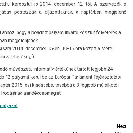
ppti.hu keresztül is 2014. december 12–től. A szervezők a
árjában postázzák a díjazottaknak, a naptárban megjelenő
 ahhoz, hogy a beadott pályamunkáról készült felvételek a
ban megjelenjenek.
dására 2014. december 15-én, 10-15 óra között a Mérei
nincs lehetőség.)
kedő művészeti, informatív értékűnek tartott legjobb 24
obb 12 pályamű kerül be az Európai Parlament Tájékoztatási
naptár 2015. évi kiadásába, továbbá a 3 legjobb mű alkotói
 Irodájának ajándékcsomagját.
zpályázat
Next