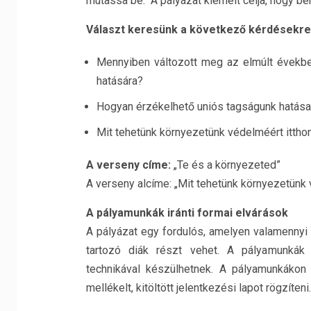
mutassa be. A pályázat kiemelt célja, hogy be
Választ keresünk a következő kérdésekre
Mennyiben változott meg az elmúlt évekbe
hatására?
Hogyan érzékelhető uniós tagságunk hatása
Mit tehetünk környezetünk védelméért ittho
A verseny címe:
„Te és a környezeted”
A verseny alcíme: „Mit tehetünk környezetünk 
A pályamunkák iránti formai elvárások
A pályázat egy fordulós, amelyen valamennyi
tartozó diák részt vehet. A pályamunkák
technikával készülhetnek. A pályamunkákon e
mellékelt, kitöltött jelentkezési lapot rögzíte