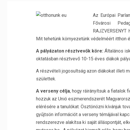
Az Európai Parla
Fővárosi Peda
RAJZVERSENYT HI
Mit tehetünk környezetünk védelméért itthon 
A pályázaton résztvevők köre:
Általános is
oktatásban résztvevő 10-15 éves diákok pályá
A részvételi jogosultság azon diákokat illeti 
születtek.
A verseny célja
, hogy ráirányítsuk a fiatalok
hozzuk az Unió eszmerendszerét Magyarország 
elérésére a tanulókat. Ösztönözni kívánjuk to
gyűjtsön információt a verseny témájával kapcs
rendszerezve alakítsa ki saját álláspontját, e