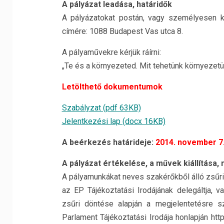
A pályázat leadása, határidők
A pályázatokat postán, vagy személyesen ke
címére: 1088 Budapest Vas utca 8.
A pályaművekre kérjük ráírni:
„Te és a környezeted. Mit tehetünk környezetü
Letölthető dokumentumok
Szabályzat (pdf 63KB)
Jelentkezési lap (docx 16KB)
A beérkezés határideje:
2014. november 7
A pályázat értékelése, a művek kiállítása
A pályamunkákat neves szakérőkből álló zsűri bí
az EP Tájékoztatási Irodájának delegáltja,
zsűri döntése alapján a megjelentetésre s
Parlament Tájékoztatási Irodája honlapján htt