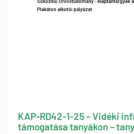
Sokszínű Orvostudomány - Alaptantárgyak a
Plakáton alkotói pályázat
KAP-RD42-1-25 – Vidéki inf
támogatása tanyákon – tany