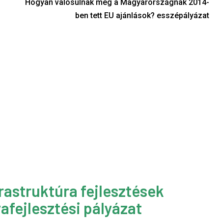
Hogyan valósulnak meg a Magyarországnak 2014-
ben tett EU ajánlások? esszépályázat
rastruktúra fejlesztések
afejlesztési pályázat