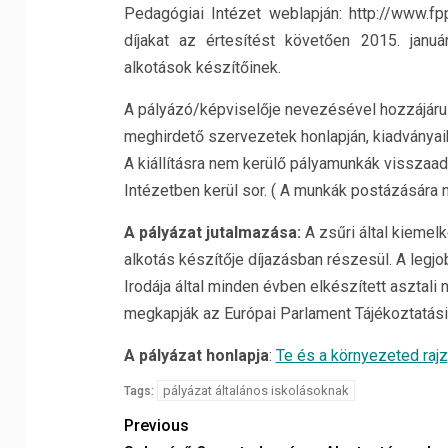
Pedagógiai Intézet weblapján: http://www.f
díjakat az értesítést követően 2015. janu
alkotások készítőinek.
A pályázó/képviselője nevezésével hozzájárul
meghirdető szervezetek honlapján, kiadványai
A kiállításra nem kerülő pályamunkák visszaa
Intézetben kerül sor. ( A munkák postázására 
A pályázat jutalmazása:
A zsűri által kiemel
alkotás készítője díjazásban részesül. A legj
Irodája által minden évben elkészített asztali 
megkapják az Európai Parlament Tájékoztatási
A pályázat honlapja
:
Te és a környezeted raj
pályázat általános iskolásoknak
Tags:
Previous