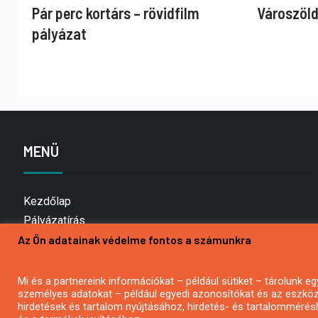
Pár perc kortárs – rövidfilm
Városzöld
pályázat
MENÜ
Kezdőlap
Pályázatírás
Az Ön adatainak védelme fontos a számunkra
Bemutatkozás
Médiaajánlat
Hírlevél feliratkozás
Mi és a partnereink információkat – például sütiket – tárolunk
személyes adatokat – például egyedi azonosítókat és az eszköz 
Impresszum
hirdetések és tartalom nyújtásához, hirdetés- és tartalommérés
Kapcsolat