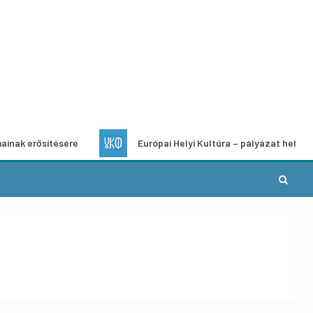
ítésére
Európai Helyi Kultúra – pályázat helyi kulturális p