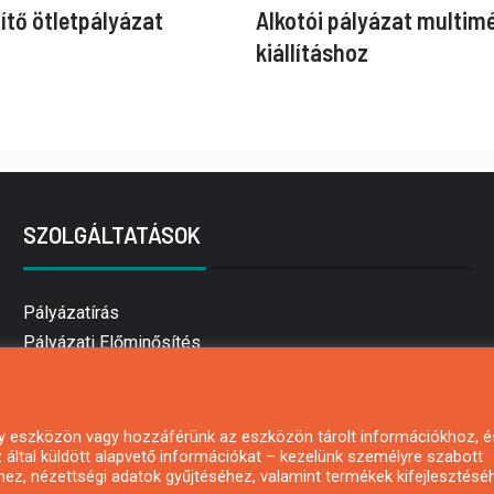
ítő ötletpályázat
Alkotói pályázat multim
kiállításhoz
SZOLGÁLTATÁSOK
Pályázatírás
Pályázati Előminősítés
Pályázati tanácsadás
Pályázatírás vállalkozásoknak
Mezőgazdasági pályázatírás
 egy eszközön vagy hozzáférünk az eszközön tárolt információkhoz, é
által küldött alapvető információkat – kezelünk személyre szabott
Pályázatírás magánszemélyeknek
hez, nézettségi adatok gyűjtéséhez, valamint termékek kifejlesztésé
Pályázatírás civil szervezeteknek