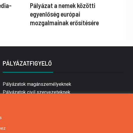
édia-
Pályázat a nemek közötti
egyenlőség európai
mozgalmainak erősítésére
PÁLYÁZATFIGYELŐ
Pályázatok magánszemélyeknek
Pályázatok civil szervezeteknek
Pályázatok vállalkozásoknak
Önkormányzati pályázatok
Mezőgazdasági pályázatok
s
Falusi turizmus pályázatok
hez
Napelem pályázatok