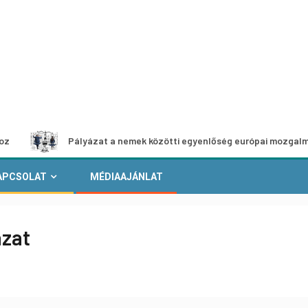
Pályázat a nemek közötti egyenlőség európai mozgalmainak erős
APCSOLAT
MÉDIAAJÁNLAT
ázat