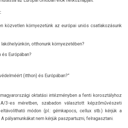
mutassa az Európai Unióban élők hétköznapjait.
:
n közvetlen környezetünk az európai uniós csatlakozásunk
 lakóhelyünkön, otthonunk környezetében?
n és Európában?
védelméért (itthon) és Európában?”
 magyarországi oktatási intézményben a fenti korosztályhoz
 A/3-es méretben, szabadon választott képzőművészeti
ltávolítható módon (pl.: gémkapocs, cellux stb.) kérjük a
ni. A pályamunkákat nem kérjük paszpartuzni, felragasztani.