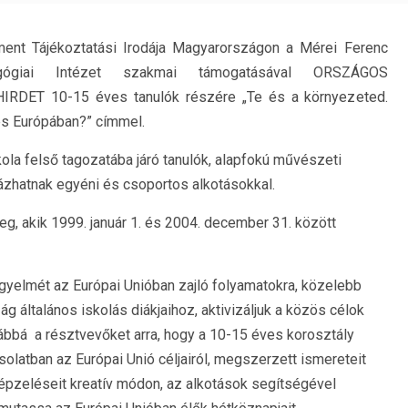
ment Tájékoztatási Irodája Magyarországon a Mérei Ferenc
gógiai Intézet szakmai támogatásával ORSZÁGOS
RDET 10-15 éves tanulók részére „Te és a környezeted.
és Európában?” címmel.
kola felső tagozatába járó tanulók, alapfokú művészeti
zhatnak egyéni és csoportos alkotásokkal.
meg, akik 1999. január 1. és 2004. december 31. között
 figyelmét az Európai Unióban zajló folyamatokra, közelebb
általános iskolás diákjaihoz, aktivizáljuk a közös célok
vábbá a résztvevőket arra, hogy a 10-15 éves korosztály
olatban az Európai Unió céljairól, megszerzett ismereteit
lképzeléseit kreatív módon, az alkotások segítségével