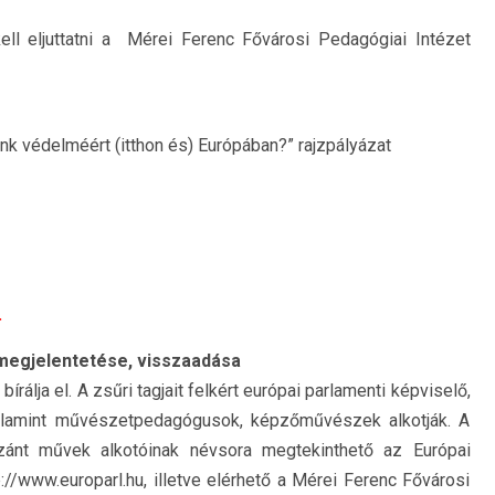
ll eljuttatni a Mérei Ferenc Fővárosi Pedagógiai Intézet
nk védelméért (itthon és) Európában?” rajzpályázat
.
, megjelentetése, visszaadása
rálja el. A zsűri tagjait felkért európai parlamenti képviselő,
 valamint művészetpedagógusok, képzőművészek alkotják. A
zánt művek alkotóinak névsora megtekinthető az Európai
p://www.europarl.hu, illetve elérhető a Mérei Ferenc Fővárosi