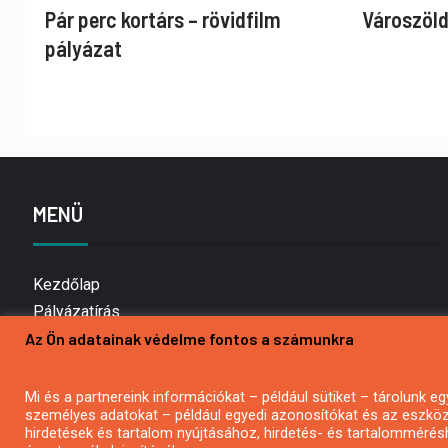
Pár perc kortárs – rövidfilm
Városzöld
pályázat
MENÜ
Kezdőlap
Pályázatírás
Az Ön adatainak védelme fontos a számunkra
Bemutatkozás
Médiaajánlat
Hírlevél feliratkozás
Mi és a partnereink információkat – például sütiket – tárolunk
személyes adatokat – például egyedi azonosítókat és az eszköz 
Impresszum
hirdetések és tartalom nyújtásához, hirdetés- és tartalommérés
Kapcsolat