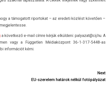
s szakmai tapasztalata. A cikkek linkjeinek vagy szkennelt
hogy a támogatott riportokat – az eredeti közlést követően –
 megjelentesse.
g
a következő e-mail címre kérjük elküldeni: palyazat@cij.hu. A
 címen vagy a Független Médiaközpont 36-1-317-5448-as
i információt kérni.
Next
EU-szerelem határok nélkül fotópályázat