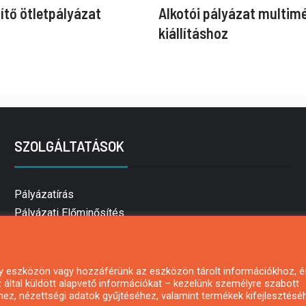
ítő ötletpályázat
Alkotói pályázat multim
kiállításhoz
SZOLGÁLTATÁSOK
Pályázatírás
Pályázati Előminősítés
Pályázati tanácsadás
Pályázatírás vállalkozásoknak
Mezőgazdasági pályázatírás
 egy eszközön vagy hozzáférünk az eszközön tárolt információkhoz, é
által küldött alapvető információkat – kezelünk személyre szabott
Pályázatírás magánszemélyeknek
hez, nézettségi adatok gyűjtéséhez, valamint termékek kifejlesztésé
Pályázatírás civil szervezeteknek