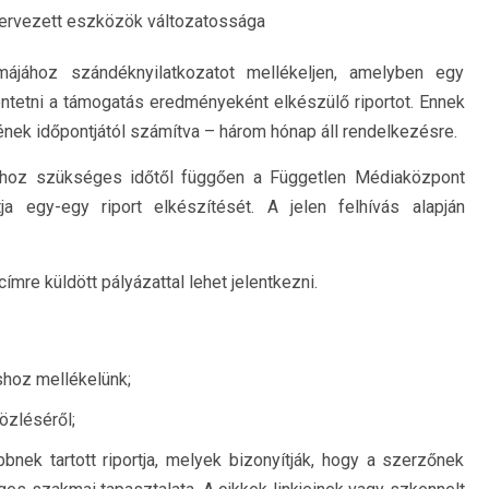
tervezett eszközök változatossága
májához szándéknyilatkozatot mellékeljen, amelyben egy
ntetni a támogatás eredményeként elkészülő riportot. Ennek
nek időpontjától számítva – három hónap áll rendelkezésre.
ához szükséges időtől függően a Független Médiaközpont
 egy-egy riport elkészítését. A jelen felhívás alapján
ímre küldött pályázattal lehet jelentkezni.
áshoz mellékelünk;
özléséről;
nek tartott riportja, melyek bizonyítják, hogy a szerzőnek