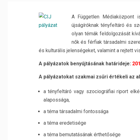
A Független Médiaközpont is
újságíróknak tényfeltáró és s
olyan témák feldolgozását kívá
nők és férfiak társadalmi sze
és kulturális jelenségeket, valamint a rejtett 
A pályázatok benyújtásának határideje:
201
A pályázatokat szakmai zsűri értékeli az a
a tényfeltáró vagy szociográfiai riport 
alapossága,
a téma társadalmi fontossága
a téma eredetisége
a téma bemutatásának érthetősége