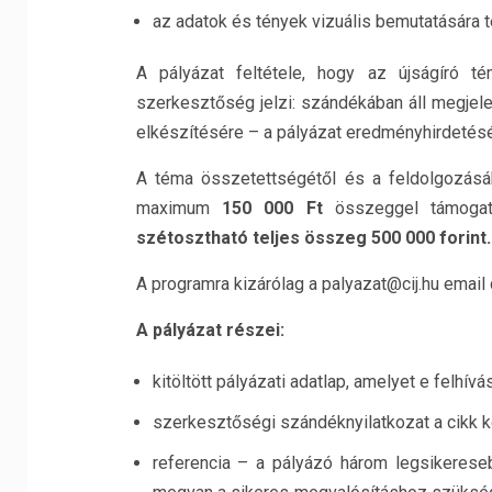
az adatok és tények vizuális bemutatására 
A pályázat feltétele, hogy az újságíró té
szerkesztőség jelzi: szándékában áll megjele
elkészítésére – a pályázat eredményhirdetésé
A téma összetettségétől és a feldolgozás
maximum
150 000 Ft
összeggel támogatja
szétosztható teljes összeg 500 000 forint.
A programra kizárólag a palyazat@cij.hu email c
A pályázat részei:
kitöltött pályázati adatlap, amelyet e felhív
szerkesztőségi szándéknyilatkozat a cikk k
referencia – a pályázó három legsikeresebb