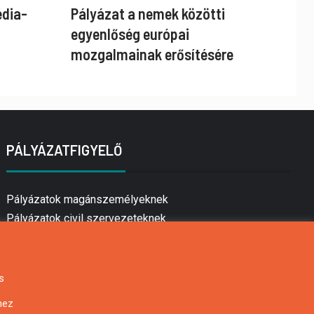
édia-
Pályázat a nemek közötti
egyenlőség európai
mozgalmainak erősítésére
PÁLYÁZATFIGYELŐ
Pályázatok magánszemélyeknek
Pályázatok civil szervezeteknek
Pályázatok vállalkozásoknak
Önkormányzati pályázatok
Mezőgazdasági pályázatok
s
Falusi turizmus pályázatok
hez
Napelem pályázatok