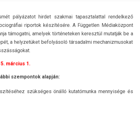
mét pályázatot hirdet szakmai tapasztalattal rendelkező
zociográfiai riportok készítésére. A Független Médiaközpont
nja támogatni, amelyek történeteken keresztül mutatják be a
repét, a helyzetüket befolyásoló társadalmi mechanizmusokat
visszásságokat.
5. március 1.
lábbi szempontok alapján:
elkészítéséhez szükséges önálló kutatómunka mennyisége és