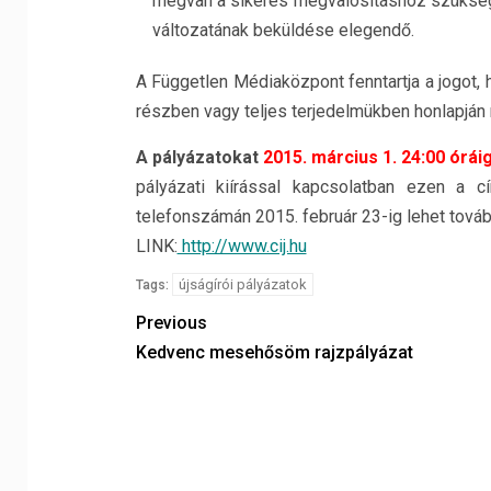
megvan a sikeres megvalósításhoz szüksége
változatának beküldése elegendő.
A Független Médiaközpont fenntartja a jogot, 
részben vagy teljes terjedelmükben honlapján
A pályázatokat
2015. március 1. 24:00 órái
pályázati kiírással kapcsolatban ezen a
telefonszámán 2015. február 23-ig lehet tovább
LINK:
http://www.cij.hu
újságírói pályázatok
Tags:
Previous
Kedvenc mesehősöm rajzpályázat