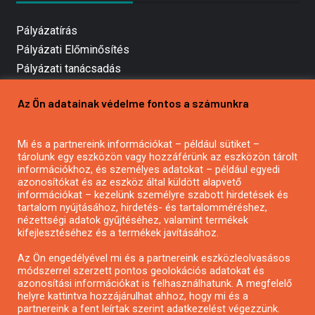
Pályázatírás
Pályázati Előminősítés
Pályázati tanácsadás
Pályázatírás vállalkozásoknak
Az Ön adatainak védelme fontos a számunkra
Mezőgazdasági pályázatírás
Pályázatírás magánszemélyeknek
Mi és a partnereink információkat – például sütiket –
Pályázatírás civil szervezeteknek
tárolunk egy eszközön vagy hozzáférünk az eszközön tárolt
Pályázatírás önkormányzatoknak
információkhoz, és személyes adatokat – például egyedi
azonosítókat és az eszköz által küldött alapvető
Pályázatfigyelés
információkat – kezelünk személyre szabott hirdetések és
Specifikus pályázatfigyelés vagy hírlevél
tartalom nyújtásához, hirdetés- és tartalomméréshez,
nézettségi adatok gyűjtéséhez, valamint termékek
kifejlesztéséhez és a termékek javításához.
PÁLYÁZATFIGYELŐ
Az Ön engedélyével mi és a partnereink eszközleolvasásos
módszerrel szerzett pontos geolokációs adatokat és
azonosítási információkat is felhasználhatunk. A megfelelő
helyre kattintva hozzájárulhat ahhoz, hogy mi és a
Pályázatok magánszemélyeknek
partnereink a fent leírtak szerint adatkezelést végezzünk.