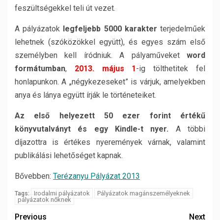
feszültségekkel teli út vezet.
A pályázatok
legfeljebb 5000 karakter
terjedelműek
lehetnek (szóközökkel együtt), és egyes szám első
személyben kell íródniuk. A pályaműveket
word
formátumban
,
2013. május 1
-ig tölthetitek fel
honlapunkon. A „négykezeseket” is várjuk, amelyekben
anya és lánya együtt írják le történeteiket.
Az első helyezett 50 ezer forint értékű
könyvutalványt és egy Kindle-t nyer.
A többi
díjazottra is értékes nyeremények várnak, valamint
publikálási lehetőséget kapnak.
Bővebben:
Terézanyu Pályázat 2013
Irodalmi pályázatok
Pályázatok magánszemélyeknek
Tags:
pályázatok nőknek
Previous
Next