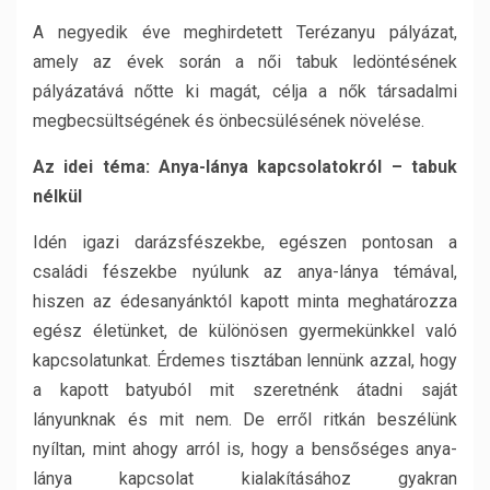
A negyedik éve meghirdetett Terézanyu pályázat,
amely az évek során a női tabuk ledöntésének
pályázatává nőtte ki magát, célja a nők társadalmi
megbecsültségének és önbecsülésének növelése.
Az idei téma: Anya-lánya kapcsolatokról – tabuk
nélkül
Idén igazi darázsfészekbe, egészen pontosan a
családi fészekbe nyúlunk az anya-lánya témával,
hiszen az édesanyánktól kapott minta meghatározza
egész életünket, de különösen gyermekünkkel való
kapcsolatunkat. Érdemes tisztában lennünk azzal, hogy
a kapott batyuból mit szeretnénk átadni saját
lányunknak és mit nem. De erről ritkán beszélünk
nyíltan, mint ahogy arról is, hogy a bensőséges anya-
lánya kapcsolat kialakításához gyakran