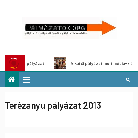
ő ötletpályázat
Alkotói pályázat multimédia-kiállításhoz
Terézanyu pályázat 2013