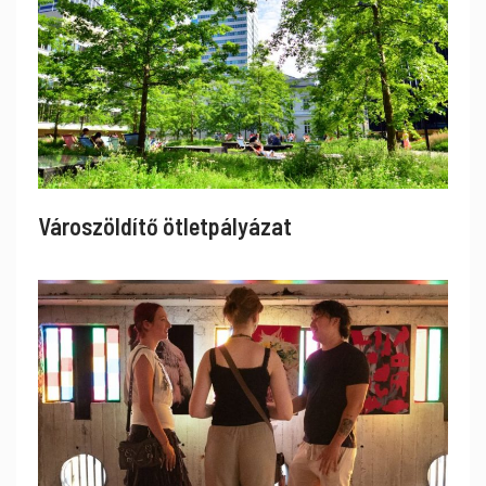
Városzöldítő ötletpályázat