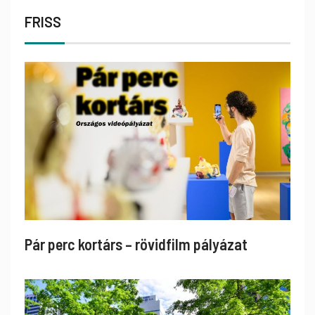
FRISS
Pár perc kortárs – rövidfilm pályázat